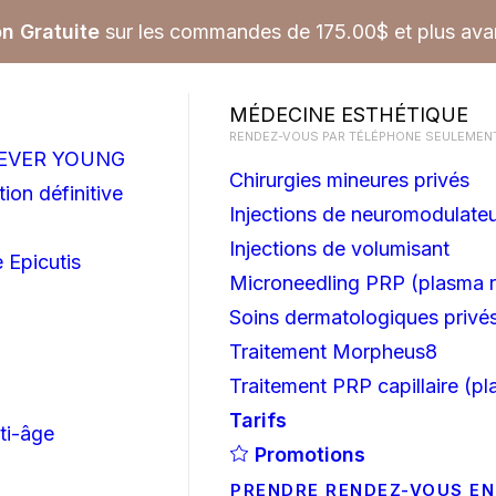
on Gratuite
sur les commandes de 175.00$ et plus avan
MÉDECINE ESTHÉTIQUE
RENDEZ-VOUS PAR TÉLÉPHONE SEULEMENT
OREVER YOUNG
Chirurgies mineures privés
ion définitive
Injections de neuromodulate
Injections de volumisant
 Epicutis
Microneedling PRP (plasma r
Soins dermatologiques privé
Traitement Morpheus8
Traitement PRP capillaire (pl
Tarifs
ti-âge
Promotions
PRENDRE RENDEZ-VOUS EN