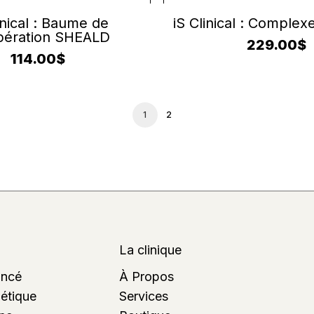
JOUTER AU PANIER
AJOUTER AU PANI
inical : Baume de
iS Clinical : Complex
pération SHEALD
229.00
$
114.00
$
1
2
La clinique
ancé
À Propos
étique
Services