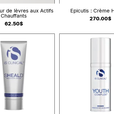
JOUTER AU PANIER
AJOUTER AU PANI
ur de lèvres aux Actifs
Epicutis : Crème
Chauffants
270.00
$
62.50
$