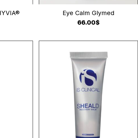
ER
CONTINUER LA LECTURE
 HYVIA®
Eye Calm Glymed
66.00
$