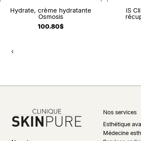
AJOUTER AU PANIER
A
Hydrate, crème hydratante
iS Cl
Osmosis
récu
100.80
$
Nos services
Esthétique av
Médecine esth