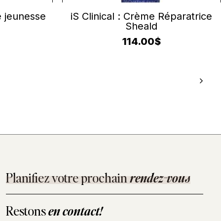
ER
AJOUTER AU PANIER
e jeunesse
iS Clinical : Crème Réparatrice
Sheald
114.00
$
Planifiez votre prochain
rendez-vous
Restons
en contact!