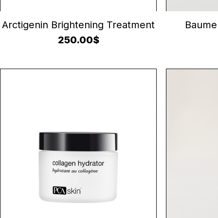
AJOUTER AU PANIER
A
Arctigenin Brightening Treatment
Baume 
250.00
$