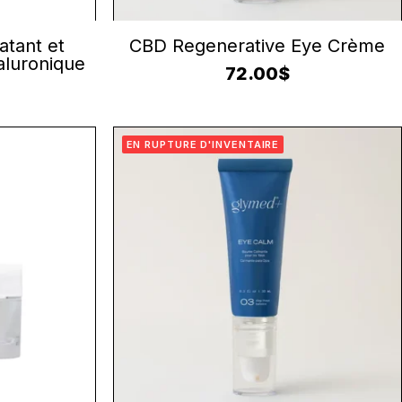
URE
AJOUTER AU PANIER
atant et
CBD Regenerative Eye Crème
yaluronique
72.00
$
EN RUPTURE D'INVENTAIRE