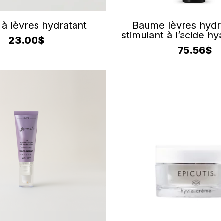
JOUTER AU PANIER
CONTINUER LA LECT
à lèvres hydratant
Baume lèvres hydr
stimulant à l’acide h
23.00
$
75.56
$