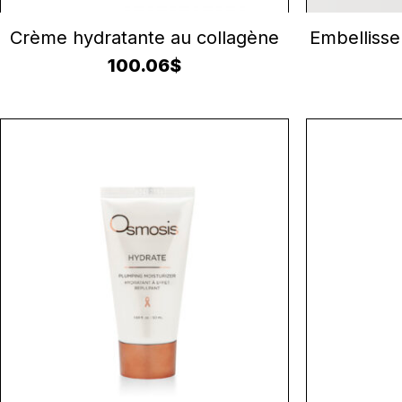
AJOUTER AU PANIER
A
Crème hydratante au collagène
Embellisse
100.06
$