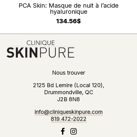
AJOUTER AU PANIER
PCA Skin: Masque de nuit à l’acide
hyaluronique
134.56
$
Nous trouver
2125 Bd Lemire (Local 120),
Drummondville, QC
J2B 8N8
info@cliniqueskinpure.com
819 472-2022