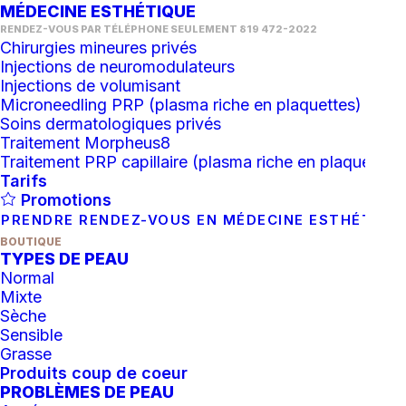
MÉDECINE ESTHÉTIQUE
RENDEZ-VOUS PAR TÉLÉPHONE SEULEMENT 819 472-2022
Chirurgies mineures privés
Injections de neuromodulateurs
Injections de volumisant
Microneedling PRP (plasma riche en plaquettes)
Soins dermatologiques privés
Traitement Morpheus8
Traitement PRP capillaire (plasma riche en plaquettes)
Tarifs
Promotions
PRENDRE RENDEZ-VOUS EN MÉDECINE ESTHÉTIQU
BOUTIQUE
TYPES DE PEAU
Normal
Mixte
Sèche
Sensible
Grasse
Produits coup de coeur
AJOUTER AU PANIER
Eye Patch Epicutis (1 paire)
PROBLÈMES DE PEAU