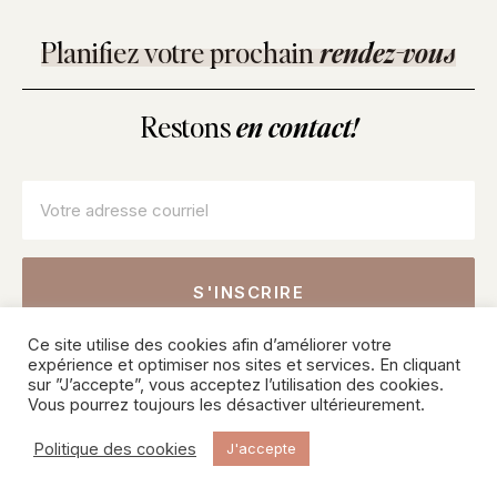
Planifiez votre prochain
rendez-vous
Restons
en contact!
Courriel
*
Ce site utilise des cookies afin d’améliorer votre
Inscrivez-vous pour connaître nos offres sur les soins, les
expérience et optimiser nos sites et services. En cliquant
produits et recevoir des conseils de nos professionnels.
sur ”J’accepte”, vous acceptez l’utilisation des cookies.
Vous pourrez toujours les désactiver ultérieurement.
© 2026 SKINPURE Inc – Tous droits réservés. Une création
Politique des cookies
J'accepte
d’
EMBLÈME COMMUNICATION