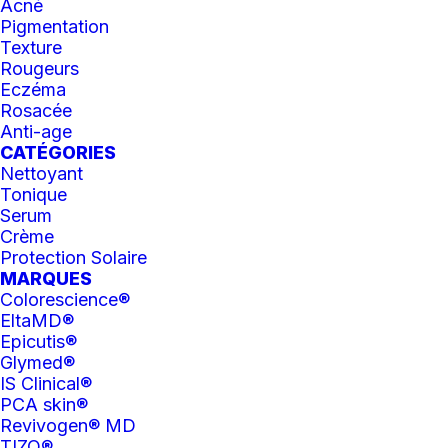
20.00
$
Acné
Pigmentation
Texture
Rougeurs
Eczéma
Rosacée
Anti-age
CATÉGORIES
Nettoyant
Tonique
Serum
Crème
Protection Solaire
MARQUES
Colorescience®
EltaMD®
Epicutis®
Glymed®
IS Clinical®
PCA skin®
Revivogen® MD
TIZO®