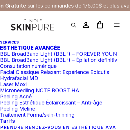
on Gratuite
sur les commandes de 175.00$ et plus avan
person
shopping_bag
SERVICES
ESTHÉTIQUE AVANCÉE
Boutique
BBL BroadBand Light (BBL™) – FOREVER YOUNG
BBL BroadBand Light (BBL™) – Épilation définitive
Consultation numérique
Facial Classique Relaxant Expérience Epicutis
Hydrafacial MD
Laser Moxi
Microneedling NCTF BOOST HA
Filtres
Peeling Acné
Peeling Esthétique Éclaircissant – Anti-âge
Peeling Meline
Tout effacer
Masque
Traitement Forma/skin-thinning
Tarifs
PRENDRE RENDEZ-VOUS EN ESTHÉTIQUE AVANCÉ