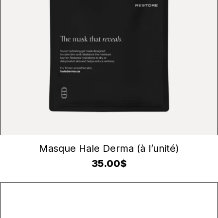
CONTINUER LA LECTURE
Masque Hale Derma (à l’unité)
35.00
$