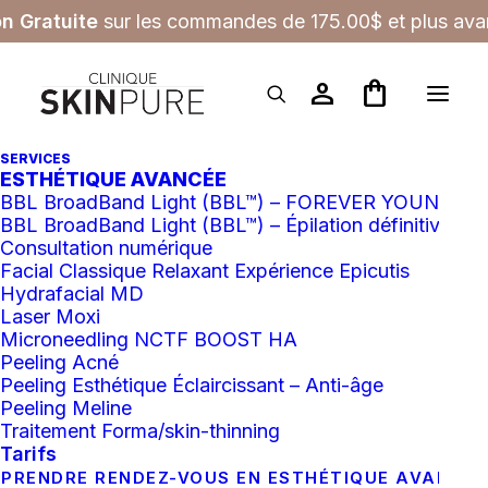
on Gratuite
sur les commandes de 175.00$ et plus avan
person
shopping_bag
SERVICES
ESTHÉTIQUE AVANCÉE
Nettoyant
BBL BroadBand Light (BBL™) – FOREVER YOUNG
BBL BroadBand Light (BBL™) – Épilation définitive
Consultation numérique
Facial Classique Relaxant Expérience Epicutis
Hydrafacial MD
Laser Moxi
Microneedling NCTF BOOST HA
Filtres
Peeling Acné
Peeling Esthétique Éclaircissant – Anti-âge
Peeling Meline
Tout effacer
Epicutis®
Anti-age
Traitement Forma/skin-thinning
Tarifs
PRENDRE RENDEZ-VOUS EN ESTHÉTIQUE AVANCÉ