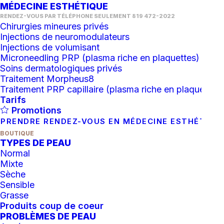
MÉDECINE ESTHÉTIQUE
RENDEZ-VOUS PAR TÉLÉPHONE SEULEMENT 819 472-2022
Chirurgies mineures privés
Injections de neuromodulateurs
Injections de volumisant
Microneedling PRP (plasma riche en plaquettes)
Soins dermatologiques privés
Traitement Morpheus8
Traitement PRP capillaire (plasma riche en plaquettes)
Tarifs
Promotions
PRENDRE RENDEZ-VOUS EN MÉDECINE ESTHÉTIQU
BOUTIQUE
TYPES DE PEAU
Normal
Mixte
Sèche
Sensible
Grasse
Produits coup de coeur
AJOUTER AU PANIER
Huile nettoyante Epicutis
PROBLÈMES DE PEAU