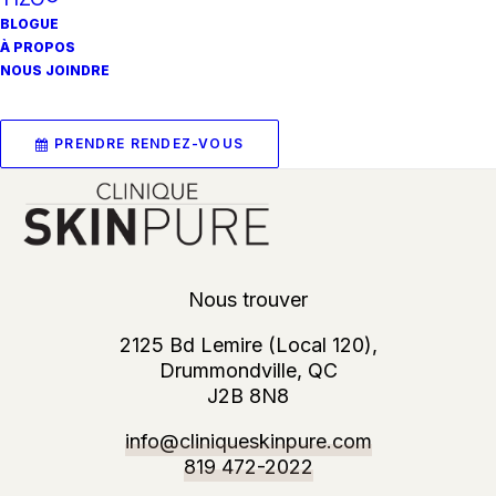
BLOGUE
À PROPOS
NOUS JOINDRE
AJOUTER AU PANIER
Trousse Post-Procedure (travel size)
85.00
$
PRENDRE RENDEZ-VOUS
Nous trouver
2125 Bd Lemire (Local 120),
Drummondville, QC
J2B 8N8
info@cliniqueskinpure.com
819 472-2022