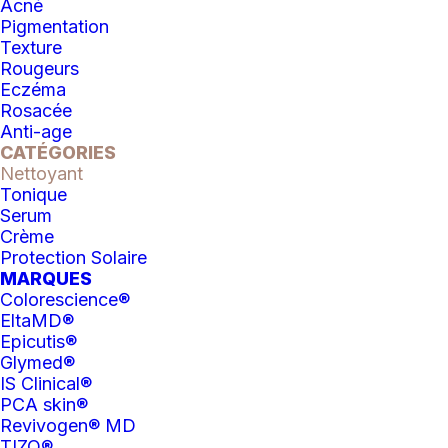
115.00
$
Acné
Pigmentation
Texture
Rougeurs
Eczéma
Rosacée
Anti-age
CATÉGORIES
Nettoyant
Tonique
Serum
Crème
Protection Solaire
MARQUES
Colorescience®
EltaMD®
Epicutis®
Glymed®
IS Clinical®
PCA skin®
Revivogen® MD
TIZO®