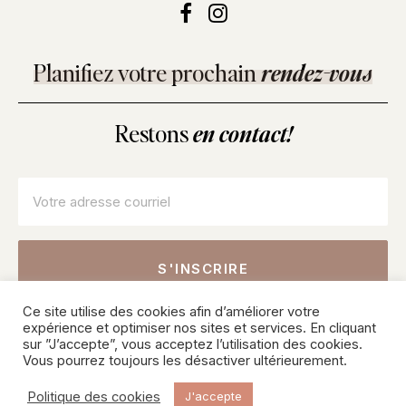
Planifiez votre prochain
rendez-vous
Restons
en contact!
Courriel
*
Ce site utilise des cookies afin d’améliorer votre
Inscrivez-vous pour connaître nos offres sur les soins, les
expérience et optimiser nos sites et services. En cliquant
produits et recevoir des conseils de nos professionnels.
sur ”J’accepte”, vous acceptez l’utilisation des cookies.
Vous pourrez toujours les désactiver ultérieurement.
© 2026 SKINPURE Inc – Tous droits réservés. Une création
Politique des cookies
J'accepte