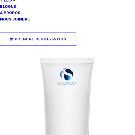
BLOGUE
À PROPOS
NOUS JOINDRE
AJOUTER AU PANIER
IS Clinical Complexe Nettoyant Exfoliant
69.00
$
PRENDRE RENDEZ-VOUS