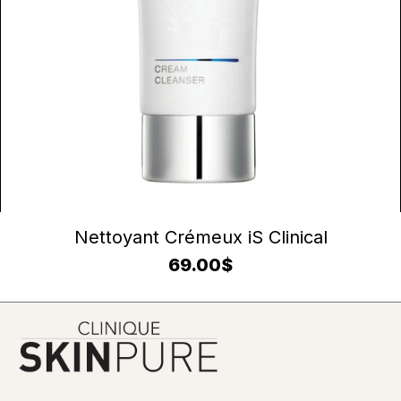
AJOUTER AU PANIER
Nettoyant Crémeux iS Clinical
69.00
$