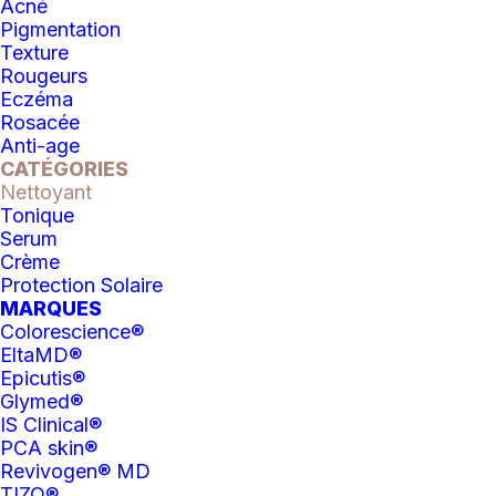
69.00
$
Acné
Pigmentation
Texture
Rougeurs
Eczéma
Rosacée
Anti-age
CATÉGORIES
Nettoyant
Tonique
Serum
Crème
Protection Solaire
MARQUES
Colorescience®
EltaMD®
Epicutis®
Glymed®
IS Clinical®
PCA skin®
Revivogen® MD
TIZO®