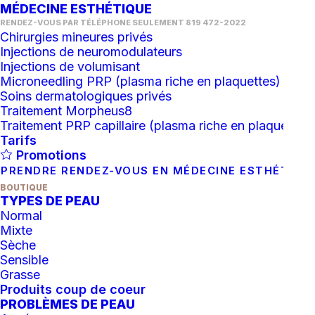
COEUR
MÉDECINE ESTHÉTIQUE
RENDEZ-VOUS PAR TÉLÉPHONE SEULEMENT 819 472-2022
Chirurgies mineures privés
Injections de neuromodulateurs
Injections de volumisant
Microneedling PRP (plasma riche en plaquettes)
Soins dermatologiques privés
Traitement Morpheus8
Traitement PRP capillaire (plasma riche en plaquettes)
Tarifs
Promotions
PRENDRE RENDEZ-VOUS EN MÉDECINE ESTHÉTIQU
BOUTIQUE
TYPES DE PEAU
Normal
Mixte
Sèche
Sensible
Grasse
Produits coup de coeur
AJOUTER AU PANIER
Is Clinical : Cleansing Complex
PROBLÈMES DE PEAU