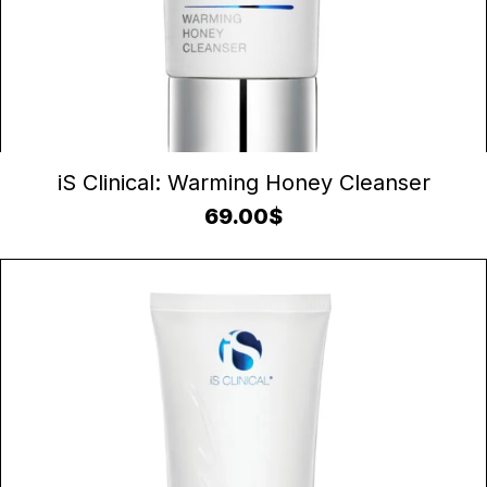
AJOUTER AU PANIER
iS Clinical: Warming Honey Cleanser
69.00
$