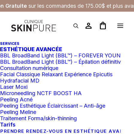
on Gratuite
sur les commandes de 175.00$ et plus avan
person
shopping_bag
SERVICES
ESTHÉTIQUE AVANCÉE
Nettoyant
BBL BroadBand Light (BBL™) – FOREVER YOUNG
BBL BroadBand Light (BBL™) – Épilation définitive
Consultation numérique
Facial Classique Relaxant Expérience Epicutis
Hydrafacial MD
Laser Moxi
Microneedling NCTF BOOST HA
Filtres
Peeling Acné
Peeling Esthétique Éclaircissant – Anti-âge
Peeling Meline
Tout effacer
IS Clinical®
Traitement Forma/skin-thinning
Tarifs
COUP DE
PRENDRE RENDEZ-VOUS EN ESTHÉTIQUE AVANCÉ