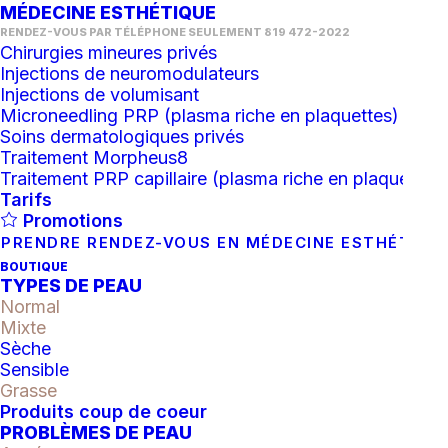
MÉDECINE ESTHÉTIQUE
RENDEZ-VOUS PAR TÉLÉPHONE SEULEMENT 819 472-2022
Chirurgies mineures privés
Injections de neuromodulateurs
Injections de volumisant
Microneedling PRP (plasma riche en plaquettes)
Soins dermatologiques privés
Traitement Morpheus8
Traitement PRP capillaire (plasma riche en plaquettes)
Tarifs
Promotions
PRENDRE RENDEZ-VOUS EN MÉDECINE ESTHÉTIQU
Active System Peel (iS
BOUTIQUE
TYPES DE PEAU
Clinical)
Normal
Mixte
Sèche
132.00
$
Sensible
Grasse
Produits coup de coeur
quantité
PROBLÈMES DE PEAU