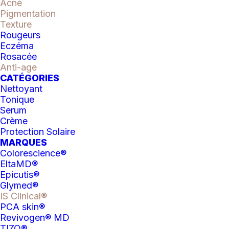
de
Acné
Pigmentation
Active
AJOUTER AU PANIER
Texture
System
Rougeurs
Eczéma
Catégorie
Autre
Peel
Rosacée
(iS
Anti-age
CATÉGORIES
Clinical)
Nettoyant
Tonique
Serum
DESCRIPTION
ÉVALUATIONS
Crème
Protection Solaire
MARQUES
Colorescience®
Système peeling maison — Anti-âge,
EltaMD®
exfoliant et régénérant.
Epicutis®
Glymed®
Bienfaits
IS Clinical®
PCA skin®
Réduit l’apparence des ridules, des rides
Revivogen® MD
et la taille des pores
TIZO®