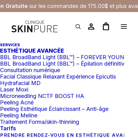
on Gratuite
sur les commandes de 175.00$ et plus avan
person
shopping_bag
SERVICES
ESTHÉTIQUE AVANCÉE
BBL BroadBand Light (BBL™) – FOREVER YOUNG
BBL BroadBand Light (BBL™) – Épilation définitive
Consultation numérique
Facial Classique Relaxant Expérience Epicutis
Hydrafacial MD
Laser Moxi
Microneedling NCTF BOOST HA
Peeling Acné
Peeling Esthétique Éclaircissant – Anti-âge
Peeling Meline
Traitement Forma/skin-thinning
Tarifs
PRENDRE RENDEZ-VOUS EN ESTHÉTIQUE AVANCÉ