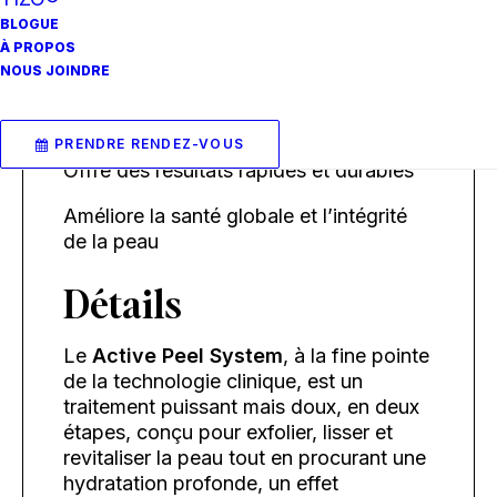
BLOGUE
Puissant, tout en offrant une exfoliation
À PROPOS
douce de la peau
NOUS JOINDRE
Améliore le teint, la texture et la douceur
de la peau
PRENDRE RENDEZ-VOUS
Offre des résultats rapides et durables
Améliore la santé globale et l’intégrité
de la peau
Détails
Le
Active Peel System
, à la fine pointe
de la technologie clinique, est un
traitement puissant mais doux, en deux
étapes, conçu pour exfolier, lisser et
revitaliser la peau tout en procurant une
hydratation profonde, un effet