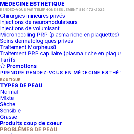
MÉDECINE ESTHÉTIQUE
RENDEZ-VOUS PAR TÉLÉPHONE SEULEMENT 819 472-2022
Chirurgies mineures privés
Injections de neuromodulateurs
Injections de volumisant
Microneedling PRP (plasma riche en plaquettes)
Soins dermatologiques privés
Traitement Morpheus8
Traitement PRP capillaire (plasma riche en plaquettes)
Tarifs
Promotions
PRENDRE RENDEZ-VOUS EN MÉDECINE ESTHÉTIQU
BOUTIQUE
TYPES DE PEAU
Normal
Mixte
Sèche
Sensible
Grasse
AJOUTER AU PANIER
EPICUTIS: Lipid Shield SPF 30
Produits coup de coeur
PROBLÈMES DE PEAU
126.00
$