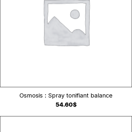
AJOUTER AU PANIER
Osmosis : Spray tonifiant balance
54.60
$