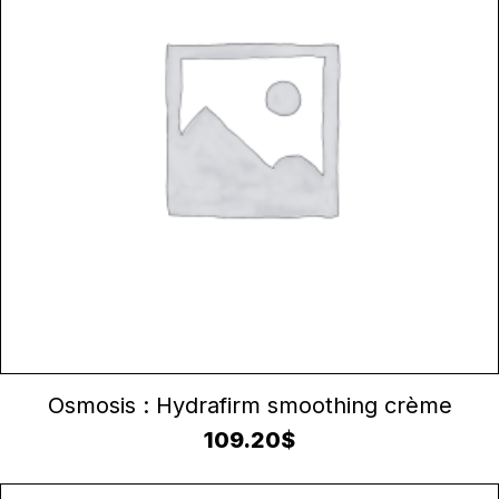
AJOUTER AU PANIER
Osmosis : Hydrafirm smoothing crème
109.20
$