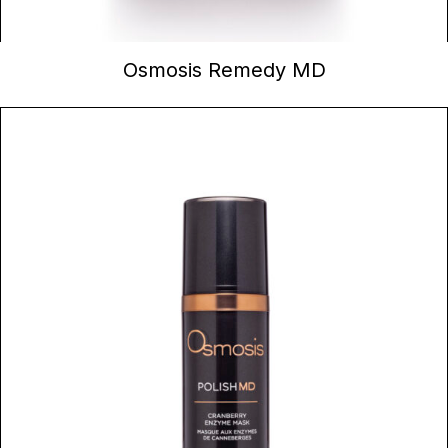
CONTINUER LA LECTURE
Osmosis Remedy MD