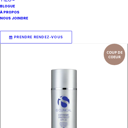
BLOGUE
À PROPOS
AJOUTER AU PANIER
Colorescience: Triple Protection No-Show Soin
NOUS JOINDRE
Solaire Minéral SPF50
99.80
$
PRENDRE RENDEZ-VOUS
COUP DE
COEUR