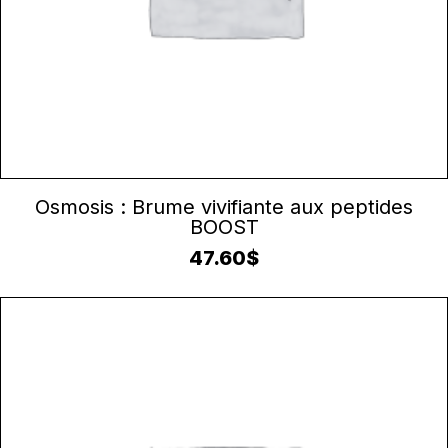
AJOUTER AU PANIER
Osmosis : Brume vivifiante aux peptides
BOOST
47.60
$