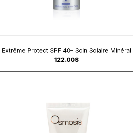
AJOUTER AU PANIER
Extrême Protect SPF 40– Soin Solaire Minéral
122.00
$