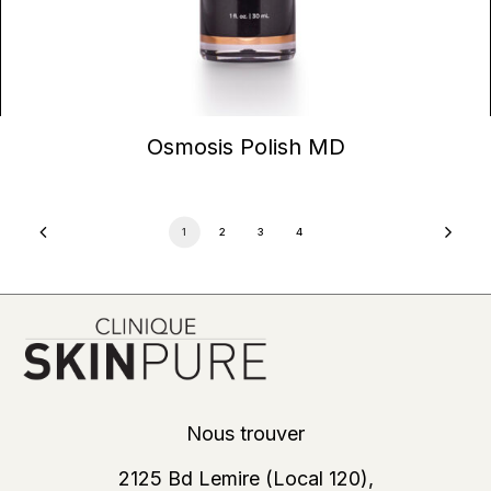
CONTINUER LA LECTURE
Osmosis Polish MD
1
2
3
4
Nous trouver
2125 Bd Lemire (Local 120),