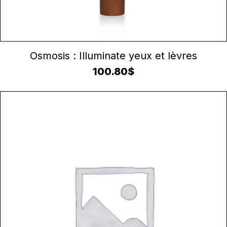
AJOUTER AU PANIER
Osmosis : Illuminate yeux et lèvres
100.80
$