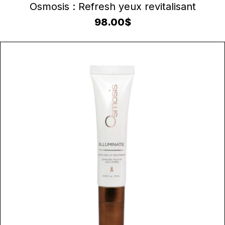
AJOUTER AU PANIER
Osmosis : Refresh yeux revitalisant
98.00
$