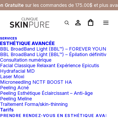
on Gratuite
sur les commandes de 175.00$ et plus avan
person
shopping_bag
SERVICES
ESTHÉTIQUE AVANCÉE
Anti-age
BBL BroadBand Light (BBL™) – FOREVER YOUNG
BBL BroadBand Light (BBL™) – Épilation définitive
Consultation numérique
Facial Classique Relaxant Expérience Epicutis
Hydrafacial MD
Laser Moxi
Microneedling NCTF BOOST HA
Filtres
Peeling Acné
Peeling Esthétique Éclaircissant – Anti-âge
Peeling Meline
Traitement Forma/skin-thinning
Tarifs
COUP DE
COEUR
PRENDRE RENDEZ-VOUS EN ESTHÉTIQUE AVANCÉ