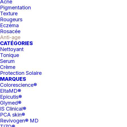
Acné
Pigmentation
Texture
COUP DE
Rougeurs
COEUR
Eczéma
Rosacée
Anti-age
CATÉGORIES
Nettoyant
Tonique
Serum
Crème
Protection Solaire
MARQUES
Colorescience®
EltaMD®
Epicutis®
Glymed®
IS Clinical®
PCA skin®
Revivogen® MD
TIZO®