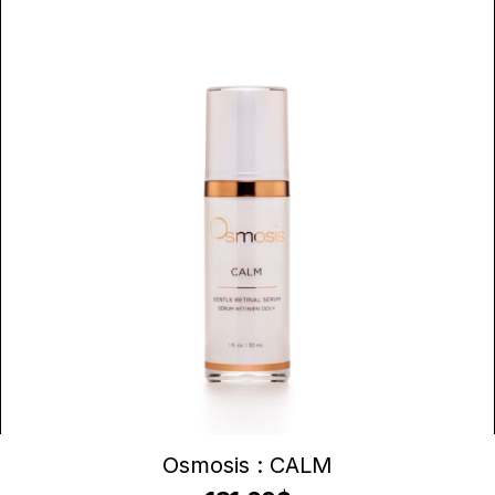
AJOUTER AU PANIER
Osmosis : CALM