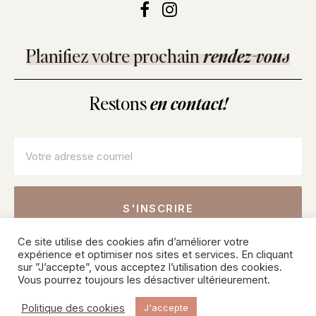
Planifiez votre prochain
rendez-vous
Restons
en contact!
Courriel
*
Ce site utilise des cookies afin d’améliorer votre
Inscrivez-vous pour connaître nos offres sur les soins, les
expérience et optimiser nos sites et services. En cliquant
produits et recevoir des conseils de nos professionnels.
sur ”J’accepte”, vous acceptez l’utilisation des cookies.
Vous pourrez toujours les désactiver ultérieurement.
© 2026 SKINPURE Inc – Tous droits réservés. Une création
Politique des cookies
J'accepte