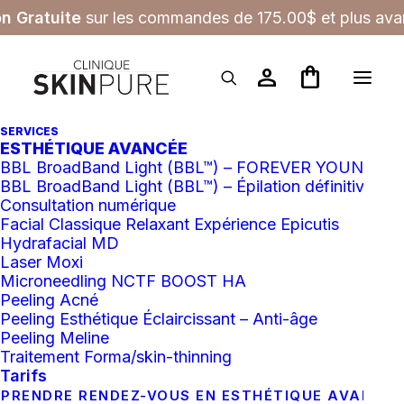
on Gratuite
sur les commandes de 175.00$ et plus avan
person
shopping_bag
SERVICES
ESTHÉTIQUE AVANCÉE
BBL BroadBand Light (BBL™) – FOREVER YOUNG
BBL BroadBand Light (BBL™) – Épilation définitive
Consultation numérique
Facial Classique Relaxant Expérience Epicutis
Hydrafacial MD
Laser Moxi
Microneedling NCTF BOOST HA
Peeling Acné
Peeling Esthétique Éclaircissant – Anti-âge
Peeling Meline
Traitement Forma/skin-thinning
Tarifs
PRENDRE RENDEZ-VOUS EN ESTHÉTIQUE AVANCÉ