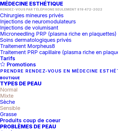
MÉDECINE ESTHÉTIQUE
RENDEZ-VOUS PAR TÉLÉPHONE SEULEMENT 819 472-2022
Chirurgies mineures privés
Injections de neuromodulateurs
Injections de volumisant
Microneedling PRP (plasma riche en plaquettes)
Soins dermatologiques privés
Traitement Morpheus8
Traitement PRP capillaire (plasma riche en plaquettes)
Tarifs
Osmosis : Hydrafirm
Promotions
PRENDRE RENDEZ-VOUS EN MÉDECINE ESTHÉTIQU
smoothing crème
BOUTIQUE
TYPES DE PEAU
109.20
$
Normal
Mixte
Sèche
quantité
Sensible
Grasse
de
Produits coup de coeur
Osmosis
AJOUTER AU PANIER
PROBLÈMES DE PEAU