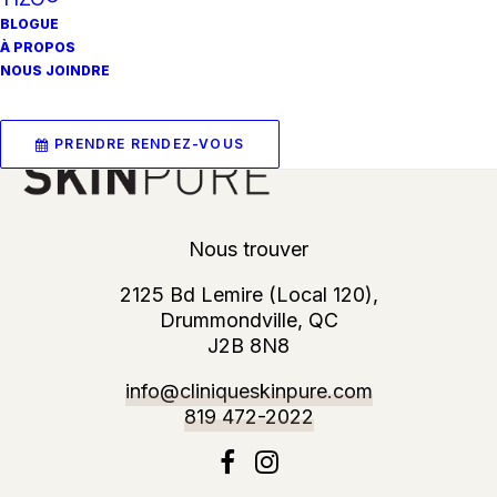
BLOGUE
event_available
PRENDRE RENDEZ-VOUS
À PROPOS
NOUS JOINDRE
PRENDRE RENDEZ-VOUS
Nous trouver
2125 Bd Lemire (Local 120),
Drummondville, QC
J2B 8N8
info@cliniqueskinpure.com
819 472-2022