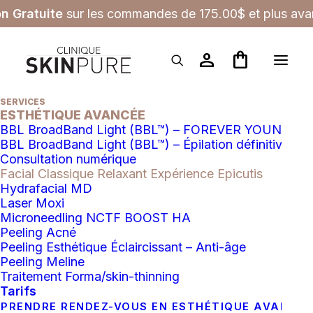
on Gratuite
sur les commandes de 175.00$ et plus avan
person
shopping_bag
SERVICES
ESTHÉTIQUE AVANCÉE
BBL BroadBand Light (BBL™) – FOREVER YOUNG
BBL BroadBand Light (BBL™) – Épilation définitive
SOINS AVANCÉS
RETOUR AUX 
Consultation numérique
SERVICES
Facial Classique Relaxant Expérience Epicutis
Hydrafacial MD
Laser Moxi
Microneedling NCTF BOOST HA
Peeling Acné
OFFRES PRINTANIÈRES
Peeling Esthétique Éclaircissant – Anti-âge
Peeling Meline
Traitement Forma/skin-thinning
Tarifs
PRENDRE RENDEZ-VOUS EN ESTHÉTIQUE AVANCÉ