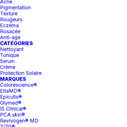
Acné
Pigmentation
Texture
La consultation en médecine
Rougeurs
esthétique
Eczéma
Rosacée
MÉDECINE ESTHÉTIQUE
CONSULTATIONS
Anti-age
CATÉGORIES
Nettoyant
Tonique
Serum
Crème
Protection Solaire
MARQUES
Colorescience®
EltaMD®
Epicutis®
Glymed®
IS Clinical®
PCA skin®
Revivogen® MD
TIZO®