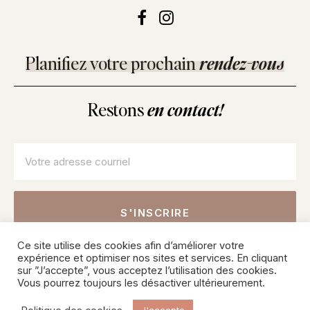
Planifiez votre prochain
rendez-vous
Restons
en contact!
Courriel
*
Ce site utilise des cookies afin d’améliorer votre
Inscrivez-vous pour connaître nos offres sur les soins, les
expérience et optimiser nos sites et services. En cliquant
produits et recevoir des conseils de nos professionnels.
sur ”J’accepte”, vous acceptez l’utilisation des cookies.
Vous pourrez toujours les désactiver ultérieurement.
© 2026 SKINPURE Inc – Tous droits réservés. Une création