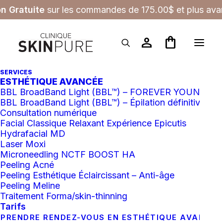
on Gratuite
sur les commandes de 175.00$ et plus avan
person
shopping_bag
SERVICES
Médecine esthétique
ESTHÉTIQUE AVANCÉE
BBL BroadBand Light (BBL™) – FOREVER YOUNG
BBL BroadBand Light (BBL™) – Épilation définitive
Consultation numérique
Facial Classique Relaxant Expérience Epicutis
Hydrafacial MD
Laser Moxi
Tous
Chirurgies mineures
Microneedling NCTF BOOST HA
Consultations
Injections
Peeling Acné
Médecine esthétique
Peeling Esthétique Éclaircissant – Anti-âge
Soins dermatologiques privés
Peeling Meline
Traitement PRP
Traitement Forma/skin-thinning
Tarifs
PRENDRE RENDEZ-VOUS EN ESTHÉTIQUE AVANCÉ