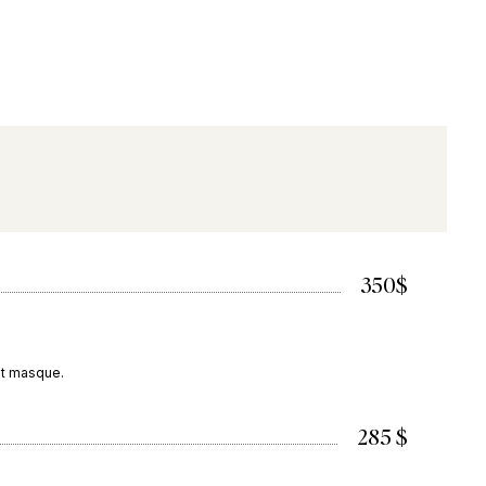
350$
et masque.
285 $