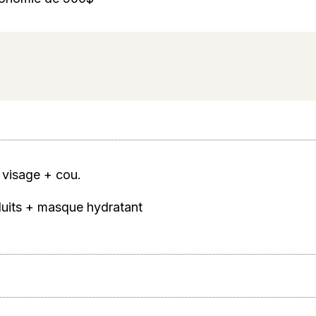
t visage + cou.
oduits + masque hydratant