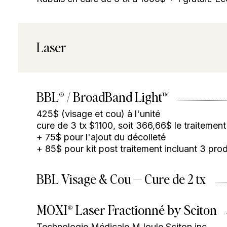
Laser
BBL® / BroadBand Light™
425$ (visage et cou) à l'unité
cure de 3 tx $1100, soit 366,66$ le traitemen
+ 75$ pour l'ajout du décolleté
+ 85$ pour kit post traitement incluant 3 pr
BBL Visage & Cou — Cure de 2 tx
MOXI® Laser Fractionné by Sciton
Technologie Médicale MJoule Sciton inc.