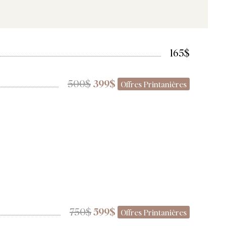
165$
500$
399$
Offres Printanières
750$
599$
Offres Printanières