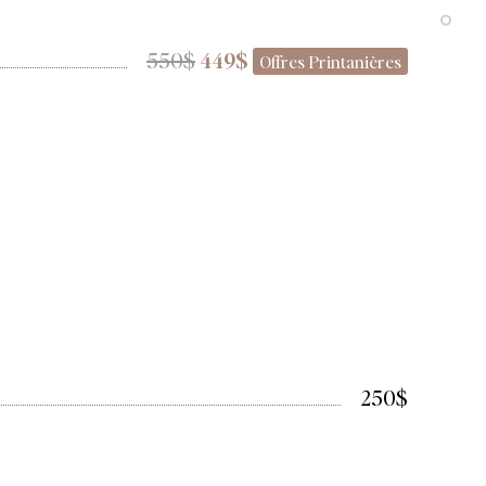
550$
449$
Offres Printanières
250$