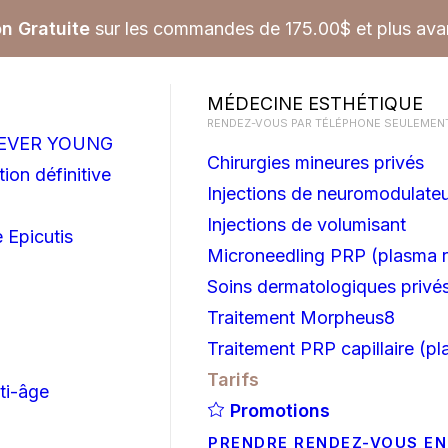
on Gratuite
sur les commandes de 175.00$ et plus avan
MÉDECINE ESTHÉTIQUE
RENDEZ-VOUS PAR TÉLÉPHONE SEULEMENT
OREVER YOUNG
Chirurgies mineures privés
ion définitive
Injections de neuromodulate
Injections de volumisant
 Epicutis
Microneedling PRP (plasma r
Soins dermatologiques privé
Traitement Morpheus8
Traitement PRP capillaire (pl
Tarifs
ti-âge
Promotions
PRENDRE RENDEZ-VOUS EN