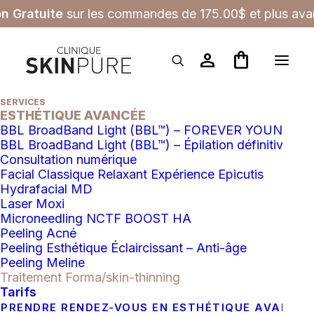
on Gratuite
sur les commandes de 175.00$ et plus avan
person
shopping_bag
SERVICES
ESTHÉTIQUE AVANCÉE
BBL BroadBand Light (BBL™) – FOREVER YOUNG
BBL BroadBand Light (BBL™) – Épilation définitive
SOINS AVANCÉS
RETOUR AUX 
Consultation numérique
SERVICES
Facial Classique Relaxant Expérience Epicutis
Hydrafacial MD
Laser Moxi
Microneedling NCTF BOOST HA
Peeling Acné
Peeling Esthétique Éclaircissant – Anti-âge
Peeling Meline
Traitement Forma/skin-thinning
Tarifs
PRENDRE RENDEZ-VOUS EN ESTHÉTIQUE AVANCÉ