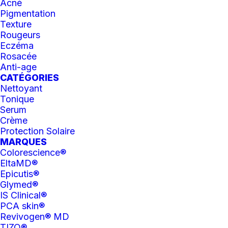
Acné
Pigmentation
NOS TARIFS
Texture
Rougeurs
event_available
PRENDRE RENDEZ-VOUS
Eczéma
Rosacée
Anti-age
CATÉGORIES
Nettoyant
Tonique
Serum
Crème
Protection Solaire
Nous trouver
MARQUES
Colorescience®
2125 Bd Lemire (Local 120),
EltaMD®
Drummondville, QC
Epicutis®
J2B 8N8
Glymed®
IS Clinical®
info@cliniqueskinpure.com
PCA skin®
819 472-2022
Revivogen® MD
TIZO®