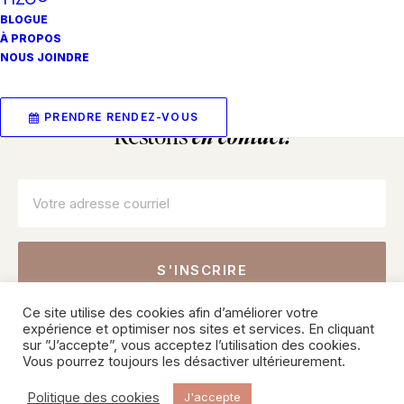
BLOGUE
À PROPOS
NOUS JOINDRE
Planifiez votre prochain
rendez-vous
PRENDRE RENDEZ-VOUS
Restons
en contact!
Courriel
*
Ce site utilise des cookies afin d’améliorer votre
Inscrivez-vous pour connaître nos offres sur les soins, les
expérience et optimiser nos sites et services. En cliquant
produits et recevoir des conseils de nos professionnels.
sur ”J’accepte”, vous acceptez l’utilisation des cookies.
Vous pourrez toujours les désactiver ultérieurement.
© 2026 SKINPURE Inc – Tous droits réservés. Une création
Politique des cookies
J'accepte