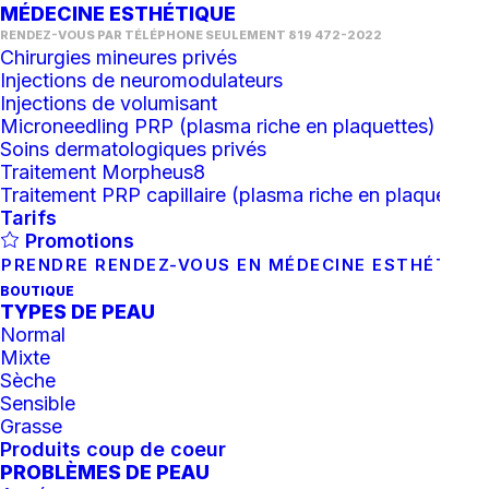
MÉDECINE ESTHÉTIQUE
RENDEZ-VOUS PAR TÉLÉPHONE SEULEMENT 819 472-2022
Chirurgies mineures privés
Injections de neuromodulateurs
Injections de volumisant
Microneedling PRP (plasma riche en plaquettes)
Soins dermatologiques privés
Traitement Morpheus8
Traitement PRP capillaire (plasma riche en plaquettes)
Tarifs
Promotions
PRENDRE RENDEZ-VOUS EN MÉDECINE ESTHÉTIQU
BOUTIQUE
TYPES DE PEAU
Normal
Mixte
Sèche
Peeling Acné
Sensible
Grasse
Produits coup de coeur
PROBLÈMES DE PEAU
Le soin peeling contrôle acné de Zo Skin Health