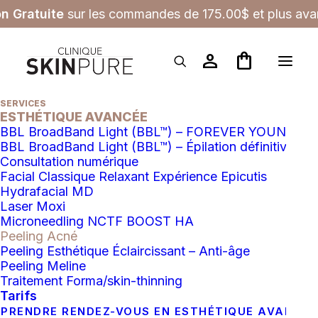
on Gratuite
sur les commandes de 175.00$ et plus avan
person
shopping_bag
SERVICES
ESTHÉTIQUE AVANCÉE
BBL BroadBand Light (BBL™) – FOREVER YOUNG
BBL BroadBand Light (BBL™) – Épilation définitive
PEELING
RETOUR AUX 
Consultation numérique
SERVICES
Facial Classique Relaxant Expérience Epicutis
Hydrafacial MD
Laser Moxi
Microneedling NCTF BOOST HA
Peeling Acné
Peeling Esthétique Éclaircissant – Anti-âge
Peeling Meline
Traitement Forma/skin-thinning
Tarifs
PRENDRE RENDEZ-VOUS EN ESTHÉTIQUE AVANCÉ