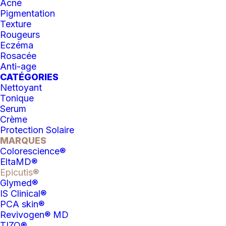
Acné
Pigmentation
Texture
Rougeurs
Eczéma
Rosacée
Anti-age
CATÉGORIES
Nettoyant
Tonique
Serum
Crème
Protection Solaire
MARQUES
Colorescience®
EltaMD®
Epicutis®
Glymed®
IS Clinical®
PCA skin®
Revivogen® MD
TIZO®