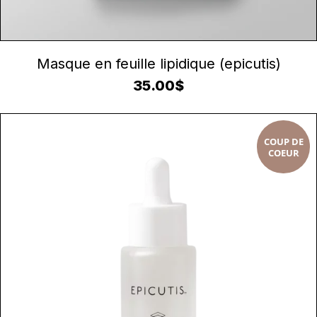
AJOUTER AU PANIER
Masque en feuille lipidique (epicutis)
35.00
$
COUP DE
COEUR