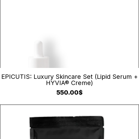
AJOUTER AU PANIER
EPICUTIS: Luxury Skincare Set (Lipid Serum +
HYVIA® Creme)
550.00
$