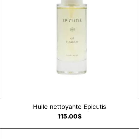
AJOUTER AU PANIER
Huile nettoyante Epicutis
115.00
$