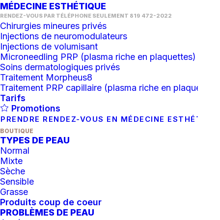
MÉDECINE ESTHÉTIQUE
RENDEZ-VOUS PAR TÉLÉPHONE SEULEMENT 819 472-2022
Chirurgies mineures privés
Injections de neuromodulateurs
Injections de volumisant
Microneedling PRP (plasma riche en plaquettes)
Soins dermatologiques privés
Traitement Morpheus8
Traitement PRP capillaire (plasma riche en plaquettes)
Tarifs
Promotions
PRENDRE RENDEZ-VOUS EN MÉDECINE ESTHÉTIQU
BOUTIQUE
TYPES DE PEAU
Normal
Mixte
Sèche
Sensible
Grasse
AJOUTER AU PANIER
EPICUTIS: Lipid Shield SPF 30
Produits coup de coeur
PROBLÈMES DE PEAU
126.00
$