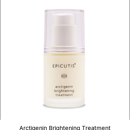
AJOUTER AU PANIER
Arctigenin Brightening Treatment