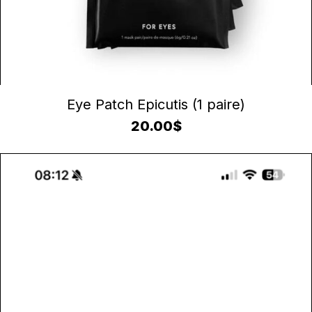
AJOUTER AU PANIER
Eye Patch Epicutis (1 paire)
20.00
$