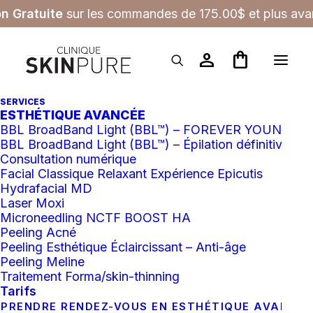
on Gratuite
sur les commandes de 175.00$ et plus avan
person
shopping_bag
SERVICES
ESTHÉTIQUE AVANCÉE
Epicutis®
BBL BroadBand Light (BBL™) – FOREVER YOUNG
BBL BroadBand Light (BBL™) – Épilation définitive
Consultation numérique
Facial Classique Relaxant Expérience Epicutis
Hydrafacial MD
Laser Moxi
Microneedling NCTF BOOST HA
Filtres
Peeling Acné
Peeling Esthétique Éclaircissant – Anti-âge
Peeling Meline
Traitement Forma/skin-thinning
Tarifs
COUP DE
COEUR
PRENDRE RENDEZ-VOUS EN ESTHÉTIQUE AVANCÉ