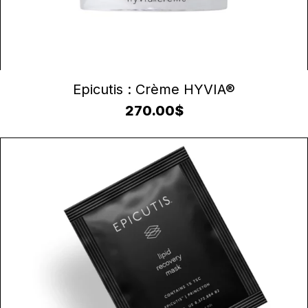
AJOUTER AU PANIER
Epicutis : Crème HYVIA®
270.00
$