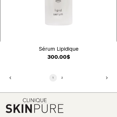
AJOUTER AU PANIER
Sérum Lipidique
300.00
$
1
2