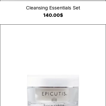
AJOUTER AU PANIER
Cleansing Essentials Set
140.00
$