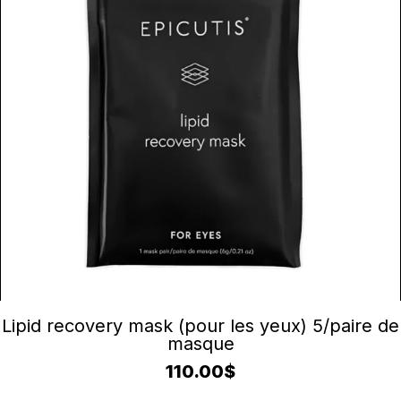
AJOUTER AU PANIER
Lipid recovery mask (pour les yeux) 5/paire de
masque
110.00
$