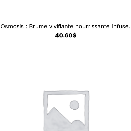
AJOUTER AU PANIER
Osmosis : Brume vivifiante nourrissante Infuse.
40.60
$