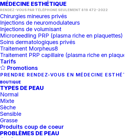
MÉDECINE ESTHÉTIQUE
RENDEZ-VOUS PAR TÉLÉPHONE SEULEMENT 819 472-2022
Chirurgies mineures privés
Injections de neuromodulateurs
Injections de volumisant
Microneedling PRP (plasma riche en plaquettes)
Soins dermatologiques privés
Traitement Morpheus8
Traitement PRP capillaire (plasma riche en plaquettes)
Tarifs
Promotions
PRENDRE RENDEZ-VOUS EN MÉDECINE ESTHÉTIQU
BOUTIQUE
TYPES DE PEAU
Normal
Mixte
Sèche
Sensible
Grasse
AJOUTER AU PANIER
Accelerate, traitement local avancé
Produits coup de coeur
PROBLÈMES DE PEAU
47.60
$