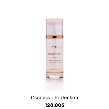
AJOUTER AU PANIER
Osmosis : Perfection
128.80
$