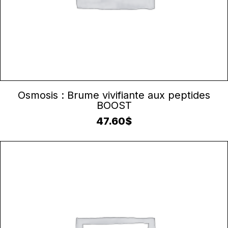
AJOUTER AU PANIER
Osmosis : Brume vivifiante aux peptides
BOOST
47.60
$