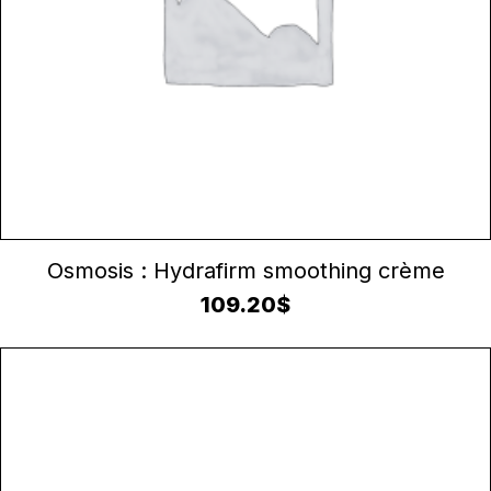
AJOUTER AU PANIER
Osmosis : Hydrafirm smoothing crème
109.20
$