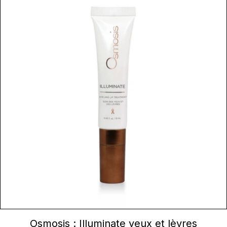
AJOUTER AU PANIER
Osmosis : Illuminate yeux et lèvres