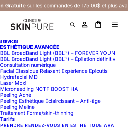
on Gratuite
sur les commandes de 175.00$ et plus avan
person
shopping_bag
SERVICES
ESTHÉTIQUE AVANCÉE
Osmosis Beauty
BBL BroadBand Light (BBL™) – FOREVER YOUNG
BBL BroadBand Light (BBL™) – Épilation définitive
Consultation numérique
Facial Classique Relaxant Expérience Epicutis
Hydrafacial MD
Laser Moxi
Microneedling NCTF BOOST HA
Filtres
Peeling Acné
Peeling Esthétique Éclaircissant – Anti-âge
Peeling Meline
Traitement Forma/skin-thinning
Tarifs
PRENDRE RENDEZ-VOUS EN ESTHÉTIQUE AVANCÉ