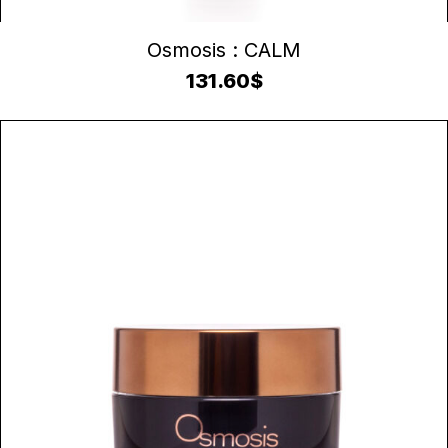
AJOUTER AU PANIER
Osmosis : CALM
131.60
$