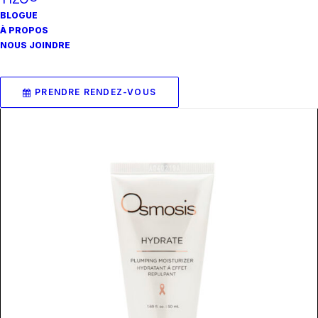
BLOGUE
À PROPOS
AJOUTER AU PANIER
Quench, Crème nourrissante Osmosis
NOUS JOINDRE
89.60
$
PRENDRE RENDEZ-VOUS