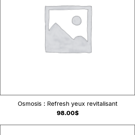
AJOUTER AU PANIER
Osmosis : Refresh yeux revitalisant
98.00
$