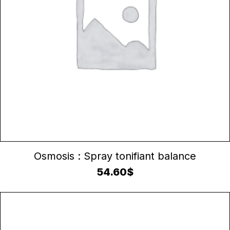
AJOUTER AU PANIER
Osmosis : Spray tonifiant balance
54.60
$