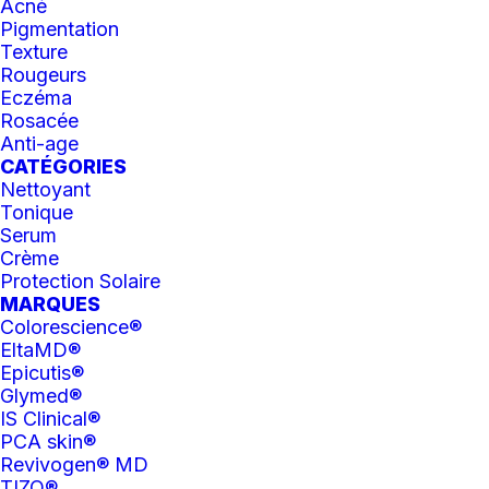
Acné
Pigmentation
Texture
Rougeurs
Eczéma
Rosacée
Anti-age
CATÉGORIES
Nettoyant
Tonique
Serum
Crème
Protection Solaire
MARQUES
Colorescience®
EltaMD®
Epicutis®
Glymed®
IS Clinical®
PCA skin®
Revivogen® MD
TIZO®