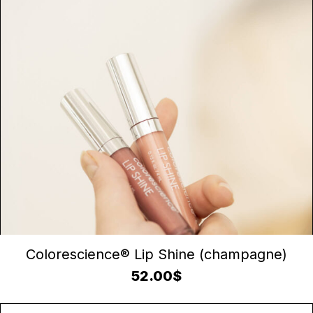
AJOUTER AU PANIER
Colorescience® Lip Shine (champagne)
52.00
$