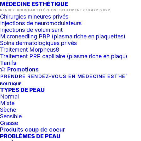
MÉDECINE ESTHÉTIQUE
RENDEZ-VOUS PAR TÉLÉPHONE SEULEMENT 819 472-2022
Chirurgies mineures privés
Injections de neuromodulateurs
Injections de volumisant
Microneedling PRP (plasma riche en plaquettes)
Soins dermatologiques privés
Traitement Morpheus8
Traitement PRP capillaire (plasma riche en plaquettes)
Tarifs
Promotions
PRENDRE RENDEZ-VOUS EN MÉDECINE ESTHÉTIQU
BOUTIQUE
TYPES DE PEAU
Normal
Mixte
Sèche
Sensible
Grasse
AJOUTER AU PANIER
Baume à lèvres hydratant
Produits coup de coeur
PROBLÈMES DE PEAU
23.00
$