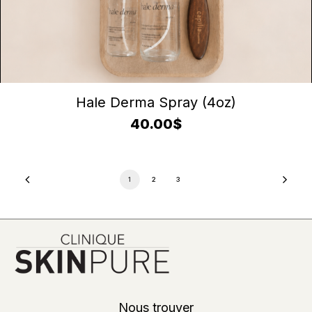
AJOUTER AU PANIER
Hale Derma Spray (4oz)
40.00
$
1
2
3
Nous trouver