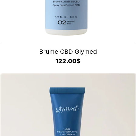
AJOUTER AU PANIER
Brume CBD Glymed
122.00
$