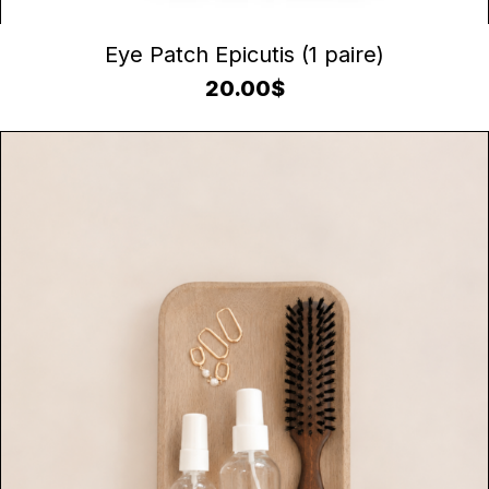
AJOUTER AU PANIER
Eye Patch Epicutis (1 paire)
20.00
$