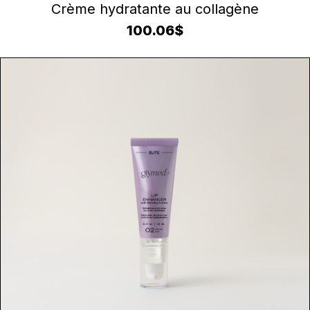
AJOUTER AU PANIER
Crème hydratante au collagène
100.06
$