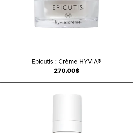
AJOUTER AU PANIER
Epicutis : Crème HYVIA®
270.00
$