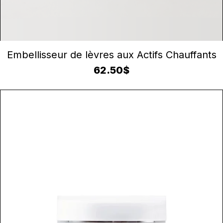
AJOUTER AU PANIER
Embellisseur de lèvres aux Actifs Chauffants
62.50
$