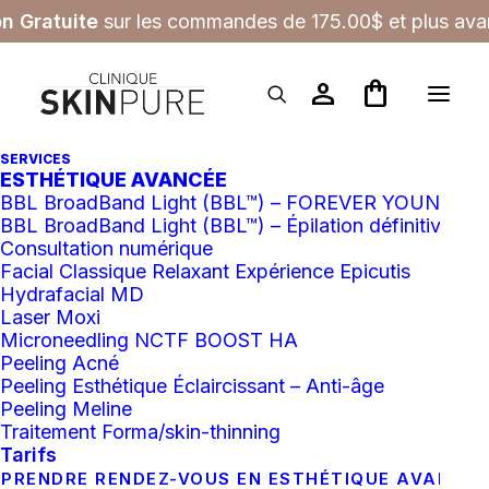
on Gratuite
sur les commandes de 175.00$ et plus avan
person
shopping_bag
SERVICES
ESTHÉTIQUE AVANCÉE
Hydratant
BBL BroadBand Light (BBL™) – FOREVER YOUNG
BBL BroadBand Light (BBL™) – Épilation définitive
Consultation numérique
Facial Classique Relaxant Expérience Epicutis
Hydrafacial MD
Laser Moxi
Microneedling NCTF BOOST HA
Filtres
Peeling Acné
Peeling Esthétique Éclaircissant – Anti-âge
Peeling Meline
Traitement Forma/skin-thinning
Tarifs
PRENDRE RENDEZ-VOUS EN ESTHÉTIQUE AVANCÉ