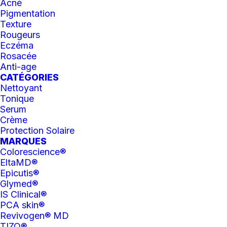
Acné
Pigmentation
Texture
EN RUPTURE D'INVENTAIRE
COUP DE
Rougeurs
COEUR
Eczéma
Rosacée
Anti-age
CATÉGORIES
Nettoyant
Tonique
Serum
Crème
Protection Solaire
MARQUES
Colorescience®
EltaMD®
Epicutis®
Glymed®
IS Clinical®
PCA skin®
Revivogen® MD
TIZO®