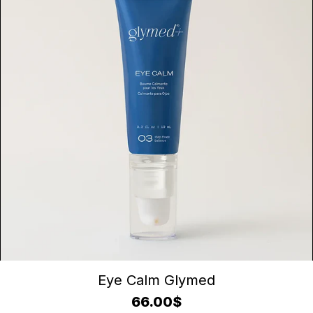
CONTINUER LA LECTURE
Eye Calm Glymed
66.00
$