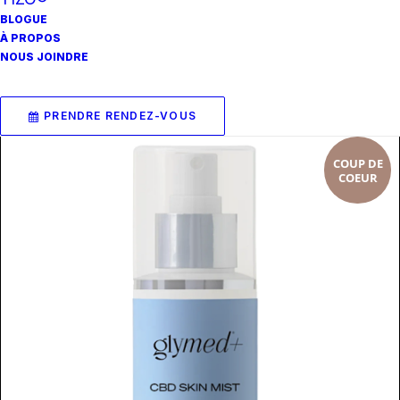
BLOGUE
À PROPOS
CONTINUER LA LECTURE
Baume lèvres hydratant et stimulant à l’acide
NOUS JOINDRE
hyaluronique
75.56
$
PRENDRE RENDEZ-VOUS
COUP DE
COEUR