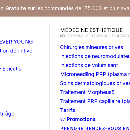
on Gratuite
sur les commandes de 175.00$ et plus avan
MÉDECINE ESTHÉTIQUE
RENDEZ-VOUS PAR TÉLÉPHONE SEULEMENT
OREVER YOUNG
Chirurgies mineures privés
ion définitive
Injections de neuromodulate
Injections de volumisant
 Epicutis
Microneedling PRP (plasma r
Soins dermatologiques privé
Traitement Morpheus8
Traitement PRP capillaire (pl
Tarifs
ti-âge
Promotions
PRENDRE RENDEZ-VOUS EN