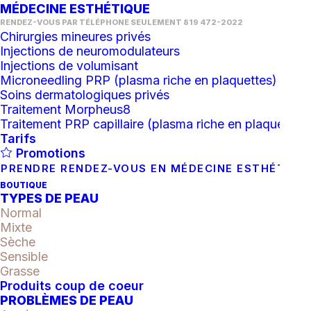
MÉDECINE ESTHÉTIQUE
RENDEZ-VOUS PAR TÉLÉPHONE SEULEMENT 819 472-2022
Chirurgies mineures privés
Injections de neuromodulateurs
Injections de volumisant
Microneedling PRP (plasma riche en plaquettes)
Soins dermatologiques privés
Traitement Morpheus8
Traitement PRP capillaire (plasma riche en plaquettes)
Tarifs
Osmosis Rescue MD
Promotions
PRENDRE RENDEZ-VOUS EN MÉDECINE ESTHÉTIQU
Catégories
Serum
,
Soin correctif
BOUTIQUE
TYPES DE PEAU
Étiquettes
coup
,
Coup de coeur
Normal
Mixte
Sèche
Sensible
Grasse
Produits coup de coeur
DESCRIPTION
ÉVALUATIONS
PROBLÈMES DE PEAU