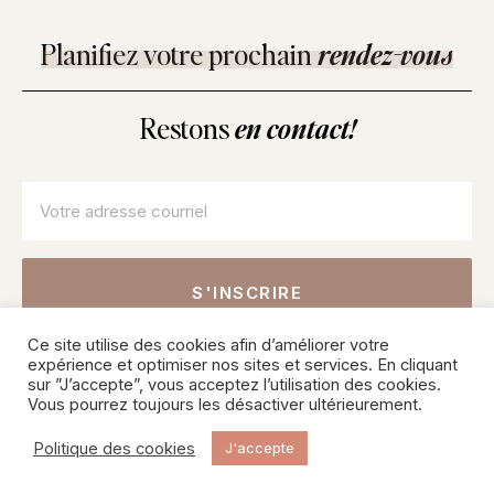
Planifiez votre prochain
rendez-vous
Restons
en contact!
Courriel
*
Ce site utilise des cookies afin d’améliorer votre
Inscrivez-vous pour connaître nos offres sur les soins, les
expérience et optimiser nos sites et services. En cliquant
produits et recevoir des conseils de nos professionnels.
sur ”J’accepte”, vous acceptez l’utilisation des cookies.
Vous pourrez toujours les désactiver ultérieurement.
© 2026 SKINPURE Inc – Tous droits réservés. Une création
Politique des cookies
J'accepte
d’
EMBLÈME COMMUNICATION