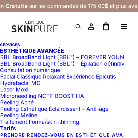
on Gratuite
sur les commandes de 175.00$ et plus avan
person
shopping_bag
SERVICES
ESTHÉTIQUE AVANCÉE
BBL BroadBand Light (BBL™) – FOREVER YOUNG
BBL BroadBand Light (BBL™) – Épilation définitive
Consultation numérique
Facial Classique Relaxant Expérience Epicutis
Hydrafacial MD
Laser Moxi
Microneedling NCTF BOOST HA
Peeling Acné
Peeling Esthétique Éclaircissant – Anti-âge
Peeling Meline
Traitement Forma/skin-thinning
Tarifs
PRENDRE RENDEZ-VOUS EN ESTHÉTIQUE AVANCÉ