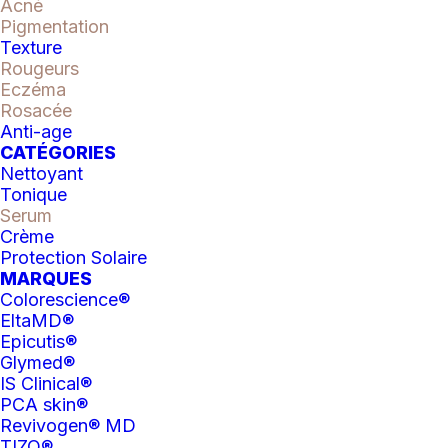
Acné
Pigmentation
Texture
Disponible seulement en clinique, réservez
Rougeurs
votre consultation avec nous pour déterminer
Eczéma
si ce produit vous convient.
Rosacée
Anti-age
Réparez la peau fragilisée grâce à ce
CATÉGORIES
sérum exceptionnellement puissant,
Nettoyant
reconnu pour neutraliser les toxines,
Tonique
Serum
apaiser l’inflammation et les rougeurs,
Crème
activer la réparation des plaies
Protection Solaire
épidermiques ainsi que la réparation de
MARQUES
l’ADN, afin d’améliorer de façon
Colorescience®
remarquable la texture de la peau et
EltaMD®
l’apparence des taches pigmentaires
Epicutis®
liées à l’âge. Des ingrédients actifs
Glymed®
supplémentaires ont été ajoutés afin de
IS Clinical®
stimuler la réparation cutanée, améliorer
PCA skin®
l’éclat du teint et protéger la peau
Revivogen® MD
contre les agressions
TIZO®