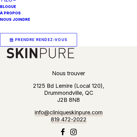
environnementales ainsi que les
BLOGUE
dommages causés par la lumière bleue.
À PROPOS
NOUS JOINDRE
PRENDRE RENDEZ-VOUS
Nous trouver
2125 Bd Lemire (Local 120),
Drummondville, QC
J2B 8N8
info@cliniqueskinpure.com
819 472-2022