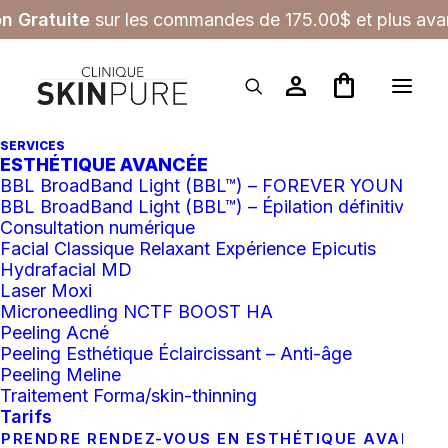
on Gratuite
sur les commandes de 175.00$ et plus avan
person
shopping_bag
SERVICES
ESTHÉTIQUE AVANCÉE
BBL BroadBand Light (BBL™) – FOREVER YOUNG
BBL BroadBand Light (BBL™) – Épilation définitive
Consultation numérique
Facial Classique Relaxant Expérience Epicutis
Hydrafacial MD
Laser Moxi
Microneedling NCTF BOOST HA
Peeling Acné
Peeling Esthétique Éclaircissant – Anti-âge
Peeling Meline
Traitement Forma/skin-thinning
Tarifs
PRENDRE RENDEZ-VOUS EN ESTHÉTIQUE AVANCÉ