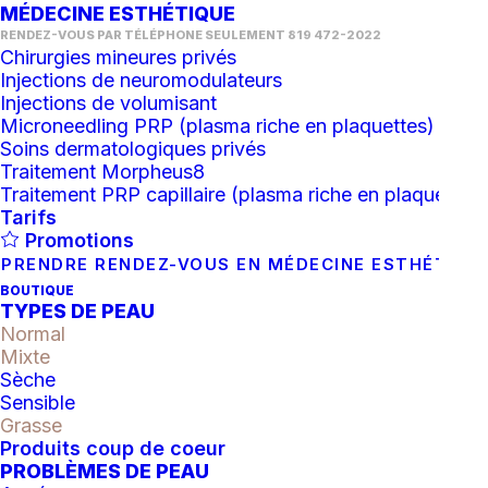
MÉDECINE ESTHÉTIQUE
RENDEZ-VOUS PAR TÉLÉPHONE SEULEMENT 819 472-2022
Chirurgies mineures privés
Injections de neuromodulateurs
Injections de volumisant
Microneedling PRP (plasma riche en plaquettes)
Soins dermatologiques privés
Traitement Morpheus8
Traitement PRP capillaire (plasma riche en plaquettes)
Tarifs
Sérum Éclaircissant Brillant
Promotions
PRENDRE RENDEZ-VOUS EN MÉDECINE ESTHÉTIQU
Tone
BOUTIQUE
TYPES DE PEAU
138.00
$
Normal
Mixte
Sèche
En rupture d'inventaire
Sensible
Grasse
Catégories
Serum
,
Soin correctif
Produits coup de coeur
PROBLÈMES DE PEAU