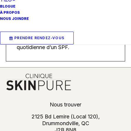
Utiliser uniquement le soir. Après le
BLOGUE
À PROPOS
nettoyage, appliquer sur le visage, le
NOUS JOINDRE
cou et le décolleté, puis appliquer des
sérums et des hydratants
supplémentaires. L’utilisation de ce
PRENDRE RENDEZ-VOUS
produit nécessite l’utilisation
quotidienne d’un SPF.
Nous trouver
2125 Bd Lemire (Local 120),
Drummondville, QC
J2B 8N8