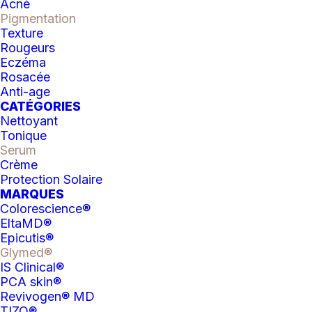
Acné
Pigmentation
Texture
Rougeurs
Eczéma
DESCRIPTION
ÉVALUATIONS
Rosacée
Anti-age
CATÉGORIES
Découvrez l’éclat d’un teint
Nettoyant
véritablement éclatant avec notre sérum
Tonique
Serum
révolutionnaire, Brilliant Tone.
Crème
Spécialement formulé pour cibler
Protection Solaire
l’hyperpigmentation tenace, ce sérum
MARQUES
dynamique est essentiel pour obtenir un
Colorescience®
teint uniforme et un éclat lumineux.
EltaMD®
Epicutis®
Avantages :
Glymed®
IS Clinical®
Éclaircit
PCA skin®
Revivogen® MD
Utilisation :
TIZO®