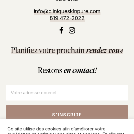
info@cliniqueskinpure.com
819 472-2022
Planifiez votre prochain
rendez-vous
Restons
en contact!
Courriel
*
Ce site utilise des cookies afin d’améliorer votre
Inscrivez-vous pour connaître nos offres sur les soins, les