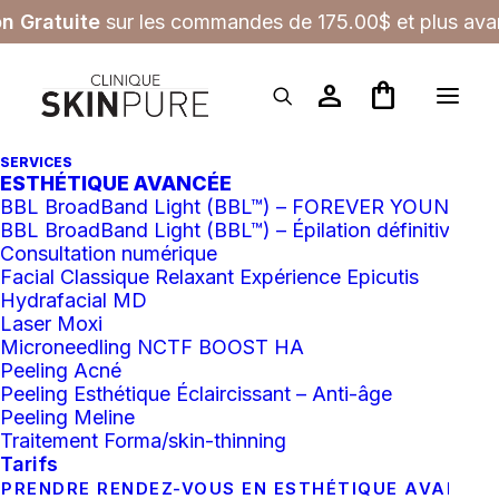
on Gratuite
sur les commandes de 175.00$ et plus avan
person
shopping_bag
SERVICES
ESTHÉTIQUE AVANCÉE
Blogue
BBL BroadBand Light (BBL™) – FOREVER YOUNG
BBL BroadBand Light (BBL™) – Épilation définitive
Consultation numérique
Facial Classique Relaxant Expérience Epicutis
Hydrafacial MD
Laser Moxi
Microneedling NCTF BOOST HA
Peeling Acné
Peeling Esthétique Éclaircissant – Anti-âge
Peeling Meline
Traitement Forma/skin-thinning
Tarifs
PRENDRE RENDEZ-VOUS EN ESTHÉTIQUE AVANCÉ