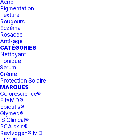
Acné
Pigmentation
Texture
Rougeurs
Eczéma
Rosacée
Anti-age
CATÉGORIES
Nettoyant
Tonique
26 avril 2021
Serum
Les favoris de Camille
Crème
Protection Solaire
MARQUES
Colorescience®
EltaMD®
Epicutis®
Glymed®
IS Clinical®
PCA skin®
Revivogen® MD
TIZO®