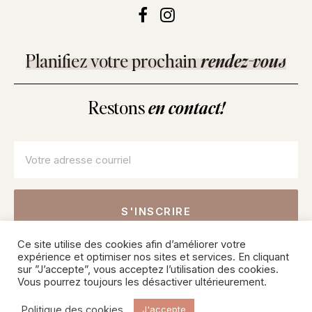
Planifiez votre prochain
rendez-vous
Restons
en contact!
Courriel
*
Ce site utilise des cookies afin d’améliorer votre
Inscrivez-vous pour connaître nos offres sur les soins, les
expérience et optimiser nos sites et services. En cliquant
produits et recevoir des conseils de nos professionnels.
sur ”J’accepte”, vous acceptez l’utilisation des cookies.
Vous pourrez toujours les désactiver ultérieurement.
© 2026 SKINPURE Inc – Tous droits réservés. Une création
Politique des cookies
J'accepte