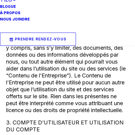
Tous droits réservés.
BLOGUE
À PROPOS
2. UTILISATION DU CONTENU DE
NOUS JOINDRE
L’ENTREPRISE
Nous pouvons vous fournir certaines
PRENDRE RENDEZ-VOUS
informations en raison de votre utilisation du site,
y compris, sans s’y limiter, des documents, des
données ou des informations développés par
nous, ou tout autre élément qui pourrait vous
aider dans l’utilisation du site ou des services (le
“Contenu de l’Entreprise”). Le Contenu de
l’Entreprise ne peut être utilisé pour aucun autre
objet que l’utilisation du site et des services
offerts sur le site. Rien dans les présentes ne
peut être interprété comme vous attribuant une
licence ou des droits de propriété intellectuelle.
3. COMPTE D’UTILISATEUR ET UTILISATION
DU COMPTE