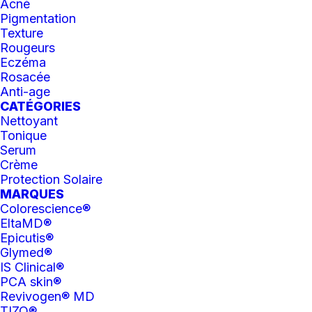
possédée par nous ou nos concédants et inclut
Acné
tout élément protégé par droits d’auteur, marque
Pigmentation
de commerce ou brevet. Toutes les marques
Texture
Rougeurs
déposées sont possédées, enregistrées et/ou
Eczéma
sous licence par nous. Tout le contenu sur le site
Rosacée
y compris, mais sans s’y limiter, le texte, le
Anti-age
logiciel, le code, la conception, les graphiques,
CATÉGORIES
les photos, les sons, la musique, les vidéos, les
Nettoyant
applications, les fonctionnalités interactives ainsi
Tonique
que tout autre contenu, est une ouvre collective
Serum
sous le droit canadien ou sous tout autre droit
Crème
des droits d’auteur et est la propriété de Clinique
Protection Solaire
skinpure. Les éléments figurant sur ce site ne
MARQUES
Colorescience®
peuvent être copiés, reproduits, publiés de
EltaMD®
nouveau, téléchargés, affichés, transmis,
Epicutis®
distribués, ni modifiés, en totalité ou en partie,
Glymed®
que ce soit sous forme textuelle, graphique,
IS Clinical®
audio, vidéo ou exécutable, sans notre
PCA skin®
autorisation écrite.
Revivogen® MD
TIZO®