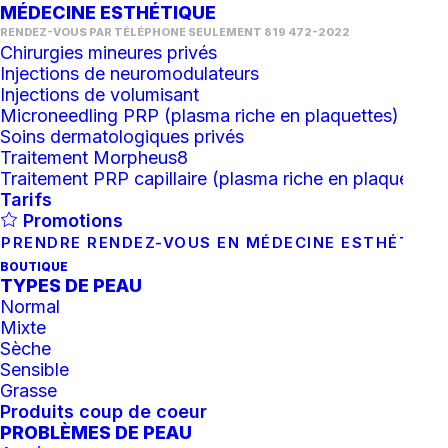
Date de dernière mise à jour : 01 septembre 2020
MÉDECINE ESTHÉTIQUE
RENDEZ-VOUS PAR TÉLÉPHONE SEULEMENT 819 472-2022
PRIÈRE DE LIRE LES CONDITIONS GÉNÉRALES
Chirurgies mineures privés
AVANT D’UTILISER LE SITE
Injections de neuromodulateurs
Injections de volumisant
Les conditions générales qui suivent gouvernent
Microneedling PRP (plasma riche en plaquettes)
Soins dermatologiques privés
et s’appliquent à votre utilisation ou recours au
Traitement Morpheus8
site maintenu par Clinique Skinpure (le “site”). En
Traitement PRP capillaire (plasma riche en plaquettes)
accédant au site ou en y navigant, vous déclarez
Tarifs
avoir lu et compris les conditions générales
Promotions
d’utilisation et déclarez être liés par ces
PRENDRE RENDEZ-VOUS EN MÉDECINE ESTHÉTIQU
conditions. Veuillez noter que nous pouvons
BOUTIQUE
modifier les conditions d’utilisation à tout
TYPES DE PEAU
moment et sans préavis. Votre utilisation
Normal
continue du site sera considérée comme votre
Mixte
acceptation des conditions générales révisées.
Sèche
Sensible
1. PROPRIÉTÉ INTELLECTUELLE
Grasse
Produits coup de coeur
Toute propriété intellectuelle sur le site est
PROBLÈMES DE PEAU