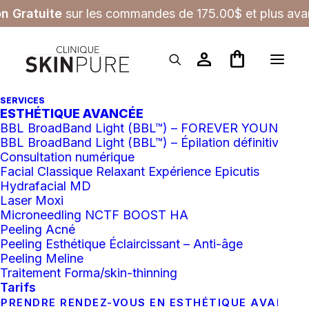
on Gratuite
sur les commandes de 175.00$ et plus avan
person
shopping_bag
SERVICES
Conditions générales
ESTHÉTIQUE AVANCÉE
BBL BroadBand Light (BBL™) – FOREVER YOUNG
d'utilisations
BBL BroadBand Light (BBL™) – Épilation définitive
Consultation numérique
Facial Classique Relaxant Expérience Epicutis
Hydrafacial MD
Laser Moxi
Conditions générales
Microneedling NCTF BOOST HA
Peeling Acné
d’utilisations
Peeling Esthétique Éclaircissant – Anti-âge
Peeling Meline
Traitement Forma/skin-thinning
CONDITIONS GÉNÉRALES D’UTILISATION
Tarifs
PRENDRE RENDEZ-VOUS EN ESTHÉTIQUE AVANCÉ