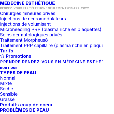
MÉDECINE ESTHÉTIQUE
RENDEZ-VOUS PAR TÉLÉPHONE SEULEMENT 819 472-2022
Chirurgies mineures privés
Injections de neuromodulateurs
Injections de volumisant
Microneedling PRP (plasma riche en plaquettes)
Soins dermatologiques privés
Traitement Morpheus8
Traitement PRP capillaire (plasma riche en plaquettes)
Tarifs
Promotions
PRENDRE RENDEZ-VOUS EN MÉDECINE ESTHÉTIQU
BOUTIQUE
TYPES DE PEAU
Normal
Mixte
Baume coloré
Sèche
Sensible
Sunforgettable® Total
Grasse
Produits coup de coeur
Protection™ SPF 50 (golden
PROBLÈMES DE PEAU