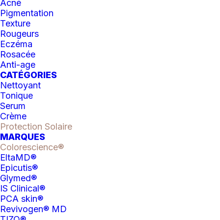
hour)
Acné
Pigmentation
Texture
62.00
$
Rougeurs
Eczéma
Rosacée
quantité
Anti-age
CATÉGORIES
de
Nettoyant
Baume
AJOUTER AU PANIER
Tonique
Serum
coloré
Crème
Catégorie
Protection Solaire
Sunforgettable®
Protection Solaire
MARQUES
Total
Colorescience®
Protection™
EltaMD®
Epicutis®
SPF
Glymed®
50
DESCRIPTION
ÉVALUATIONS
IS Clinical®
(golden
PCA skin®
Revivogen® MD
hour)
TIZO®