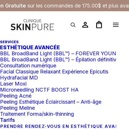
on Gratuite
sur les commandes de 175.00$ et plus avan
person
shopping_bag
SERVICES
ESTHÉTIQUE AVANCÉE
BBL BroadBand Light (BBL™) – FOREVER YOUNG
BBL BroadBand Light (BBL™) – Épilation définitive
Consultation numérique
Facial Classique Relaxant Expérience Epicutis
Hydrafacial MD
Laser Moxi
Microneedling NCTF BOOST HA
Peeling Acné
Peeling Esthétique Éclaircissant – Anti-âge
Peeling Meline
Traitement Forma/skin-thinning
Tarifs
PRENDRE RENDEZ-VOUS EN ESTHÉTIQUE AVANCÉ