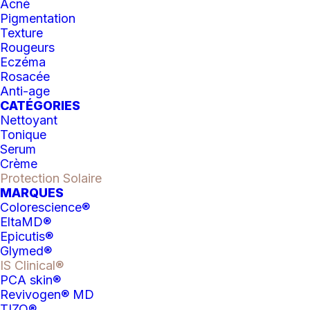
de
Acné
Pigmentation
iS
AJOUTER AU PANIER
Texture
Clinical
Rougeurs
Eczéma
Catégories
Hydratant
,
Protection Solaire
:
Rosacée
LIPROTECT
Anti-age
CATÉGORIES
SPF
Nettoyant
35
Tonique
Serum
DESCRIPTION
ÉVALUATIONS
Crème
Protection Solaire
MARQUES
Colorescience®
Formulé spécialement pour la peau
EltaMD®
délicate des lèvres.
Epicutis®
Glymed®
Protecteur • Nourrissant •
IS Clinical®
Réparateur
PCA skin®
Formulé pour la peau délicate des
Revivogen® MD
lèvres,
LIProtect FPS 35
offre une
TIZO®