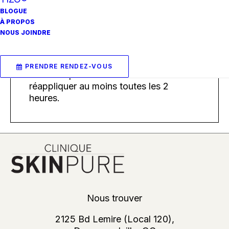
protection à large spectre puissante
BLOGUE
tout en aidant à minimiser les effets
À PROPOS
visibles des dommages causés par le
NOUS JOINDRE
soleil et les polluants.
*Appliquer généreusement 15 minutes
PRENDRE RENDEZ-VOUS
avant l’exposition au soleil et
réappliquer au moins toutes les 2
heures.
Nous trouver
2125 Bd Lemire (Local 120),