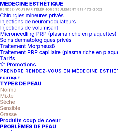
MÉDECINE ESTHÉTIQUE
RENDEZ-VOUS PAR TÉLÉPHONE SEULEMENT 819 472-2022
Chirurgies mineures privés
Injections de neuromodulateurs
Injections de volumisant
Microneedling PRP (plasma riche en plaquettes)
Soins dermatologiques privés
Traitement Morpheus8
Traitement PRP capillaire (plasma riche en plaquettes)
Tarifs
Promotions
PRENDRE RENDEZ-VOUS EN MÉDECINE ESTHÉTIQU
iS Clinical : LIPROTECT SPF
BOUTIQUE
TYPES DE PEAU
35
Normal
Mixte
Sèche
35.00
$
Sensible
Grasse
Produits coup de coeur
quantité
PROBLÈMES DE PEAU