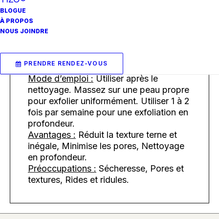
incroyablement lisse et polie. Micro
BLOGUE
Scrub est excellent pour une utilisation
À PROPOS
sur toutes les parties du corps et le
NOUS JOINDRE
visage.
Recommandé pour :
Mixte, Sec, Normal,
PRENDRE RENDEZ-VOUS
Grasse
Mode d’emploi :
Utiliser après le
nettoyage. Massez sur une peau propre
pour exfolier uniformément. Utiliser 1 à 2
fois par semaine pour une exfoliation en
profondeur.
Avantages :
Réduit la texture terne et
inégale, Minimise les pores, Nettoyage
en profondeur.
Préoccupations :
Sécheresse, Pores et
textures, Rides et ridules.