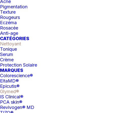
Acné
Micro
AJOUTER AU PANIER
Pigmentation
Texture
Gommage
Rougeurs
Catégorie
Nettoyant
aux
Eczéma
Rosacée
peptides
Anti-age
Glymed
CATÉGORIES
Nettoyant
Tonique
DESCRIPTION
ÉVALUATIONS
Serum
Crème
Protection Solaire
MARQUES
Le Micro Scrub Professionnel est
Colorescience®
l’alternative parfaite à la
EltaMD®
microdermabrasion et est plus sûr pour
Epicutis®
la peau ! Ce micro-miracle phénoménal
Glymed®
IS Clinical®
contient l’action exfoliante des cristaux
PCA skin®
de corindon qui brisent les cornéocytes
Revivogen® MD
endommagés, laissant la peau
TIZO®