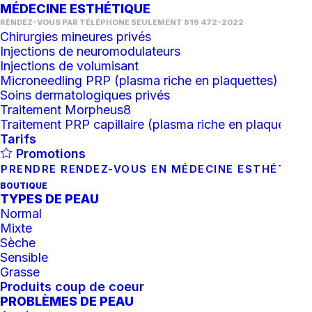
MÉDECINE ESTHÉTIQUE
RENDEZ-VOUS PAR TÉLÉPHONE SEULEMENT 819 472-2022
Chirurgies mineures privés
Injections de neuromodulateurs
Injections de volumisant
Microneedling PRP (plasma riche en plaquettes)
Soins dermatologiques privés
Traitement Morpheus8
Traitement PRP capillaire (plasma riche en plaquettes)
Tarifs
Micro Gommage aux
Promotions
PRENDRE RENDEZ-VOUS EN MÉDECINE ESTHÉTIQU
peptides Glymed
BOUTIQUE
TYPES DE PEAU
100.00
$
Normal
Mixte
Sèche
2 en inventaire
Sensible
Grasse
quantité
Produits coup de coeur
PROBLÈMES DE PEAU
de