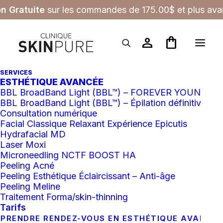
on Gratuite
sur les commandes de 175.00$ et plus avan
person
shopping_bag
SERVICES
ESTHÉTIQUE AVANCÉE
BBL BroadBand Light (BBL™) – FOREVER YOUNG
BBL BroadBand Light (BBL™) – Épilation définitive
Consultation numérique
Facial Classique Relaxant Expérience Epicutis
Hydrafacial MD
Laser Moxi
Microneedling NCTF BOOST HA
Peeling Acné
Peeling Esthétique Éclaircissant – Anti-âge
Peeling Meline
Traitement Forma/skin-thinning
Tarifs
PRENDRE RENDEZ-VOUS EN ESTHÉTIQUE AVANCÉ