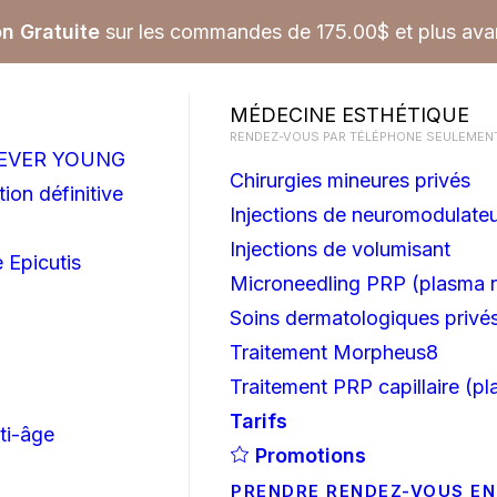
on Gratuite
sur les commandes de 175.00$ et plus avan
MÉDECINE ESTHÉTIQUE
RENDEZ-VOUS PAR TÉLÉPHONE SEULEMENT
OREVER YOUNG
Chirurgies mineures privés
ion définitive
Injections de neuromodulate
Injections de volumisant
 Epicutis
Microneedling PRP (plasma r
Soins dermatologiques privé
Traitement Morpheus8
Traitement PRP capillaire (pl
Tarifs
ti-âge
Promotions
PRENDRE RENDEZ-VOUS EN