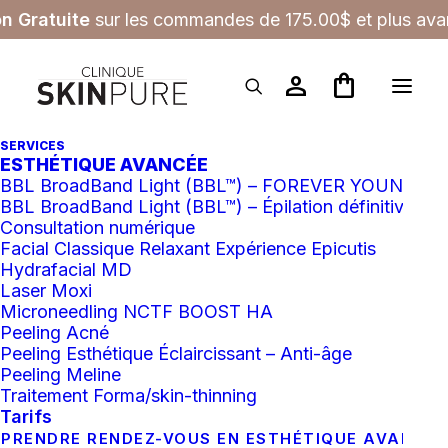
on Gratuite
sur les commandes de 175.00$ et plus avan
person
shopping_bag
SERVICES
ESTHÉTIQUE AVANCÉE
BBL BroadBand Light (BBL™) – FOREVER YOUNG
BBL BroadBand Light (BBL™) – Épilation définitive
Consultation numérique
Facial Classique Relaxant Expérience Epicutis
Hydrafacial MD
Laser Moxi
Microneedling NCTF BOOST HA
Peeling Acné
Peeling Esthétique Éclaircissant – Anti-âge
Peeling Meline
Traitement Forma/skin-thinning
Tarifs
PRENDRE RENDEZ-VOUS EN ESTHÉTIQUE AVANCÉ