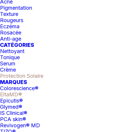
Acné
Catégorie
Protection Solaire
Pigmentation
Texture
Rougeurs
Eczéma
Rosacée
Anti-age
CATÉGORIES
DESCRIPTION
INFORMATIONS COMPLÉMEN
Nettoyant
Tonique
Serum
EltaMD® UV Daily Broad-Spectrum SPF
Crème
Protection Solaire
40 est un écran solaire hydratant
MARQUES
transparent et léger. Il est formulé avec
Colorescience®
de l’acide hyaluronique pour réduire
EltaMD®
l’apparence des ridules et des rides. Les
Epicutis®
produits teintés et non teintés sont
Glymed®
basés sur la même formule hydratante
IS Clinical®
populaire. EltaMD UV Daily est idéal
PCA skin®
pour une utilisation quotidienne sur les
Revivogen® MD
peaux normales et mixtes et peut être
TIZO®