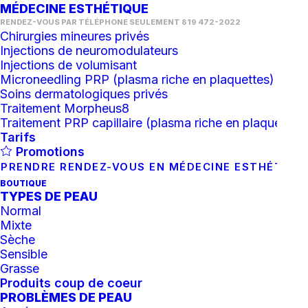
MÉDECINE ESTHÉTIQUE
RENDEZ-VOUS PAR TÉLÉPHONE SEULEMENT 819 472-2022
Chirurgies mineures privés
Injections de neuromodulateurs
Injections de volumisant
Microneedling PRP (plasma riche en plaquettes)
Soins dermatologiques privés
Traitement Morpheus8
Traitement PRP capillaire (plasma riche en plaquettes)
Tarifs
Promotions
PRENDRE RENDEZ-VOUS EN MÉDECINE ESTHÉTIQU
BOUTIQUE
TYPES DE PEAU
Normal
UV Daily (version teintée)
Mixte
Sèche
81.67
$
Sensible
Grasse
Produits coup de coeur
En rupture d'inventaire
PROBLÈMES DE PEAU