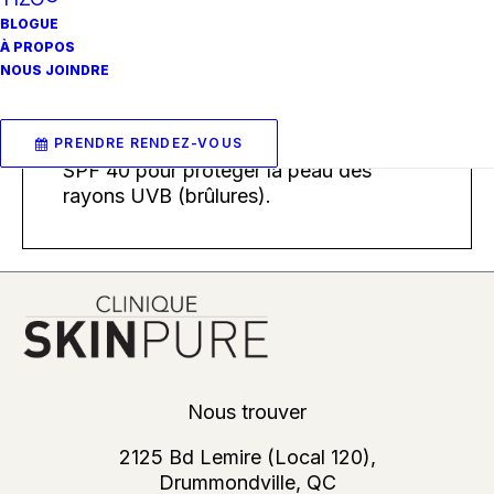
utilisé après la microdermabrasion;
BLOGUE
peelings chimiques et glycoliques; et
À PROPOS
traitements au laser et IPL. Il contient
NOUS JOINDRE
9% d’oxyde de zinc micronisé
transparent pour protéger la peau des
rayons UVA (vieillissement) et fournit un
PRENDRE RENDEZ-VOUS
SPF 40 pour protéger la peau des
rayons UVB (brûlures).
Nous trouver
2125 Bd Lemire (Local 120),
Drummondville, QC