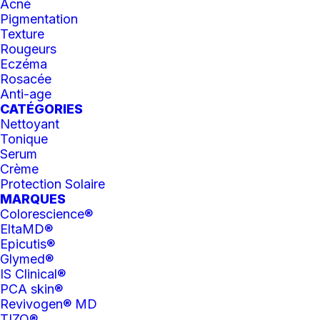
définitive
Acné
Pigmentation
ESTHÉTIQUE AVANCÉ
LASER
Texture
Rougeurs
Eczéma
Rosacée
Anti-age
CATÉGORIES
Nettoyant
Tonique
Serum
Crème
Protection Solaire
MARQUES
Colorescience®
EltaMD®
Epicutis®
Glymed®
IS Clinical®
PCA skin®
Revivogen® MD
TIZO®