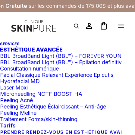
on Gratuite
sur les commandes de 175.00$ et plus avan
person
shopping_bag
SERVICES
Laser
ESTHÉTIQUE AVANCÉE
BBL BroadBand Light (BBL™) – FOREVER YOUNG
BBL BroadBand Light (BBL™) – Épilation définitive
Consultation numérique
Facial Classique Relaxant Expérience Epicutis
Hydrafacial MD
Laser Moxi
Tous
Esthétique avancé
Laser
Microneedling NCTF BOOST HA
Peeling Acné
Peeling Esthétique Éclaircissant – Anti-âge
Peeling Meline
Traitement Forma/skin-thinning
Tarifs
PRENDRE RENDEZ-VOUS EN ESTHÉTIQUE AVANCÉ