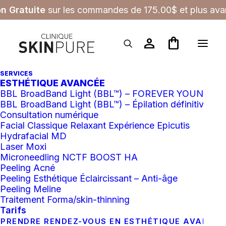
on Gratuite
sur les commandes de 175.00$ et plus avan
person
shopping_bag
SERVICES
Soins avancés
ESTHÉTIQUE AVANCÉE
BBL BroadBand Light (BBL™) – FOREVER YOUNG
BBL BroadBand Light (BBL™) – Épilation définitive
Consultation numérique
Facial Classique Relaxant Expérience Epicutis
Hydrafacial MD
Laser Moxi
Tous
Esthétique avancé
Microneedling NCTF BOOST HA
Soins avancés
Peeling Acné
Peeling Esthétique Éclaircissant – Anti-âge
Peeling Meline
Traitement Forma/skin-thinning
Tarifs
PRENDRE RENDEZ-VOUS EN ESTHÉTIQUE AVANCÉ