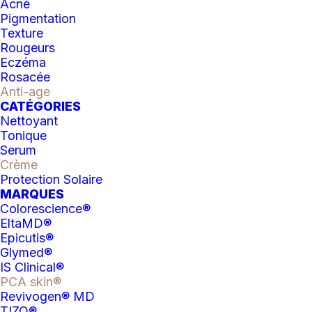
Acné
hydratante
Pigmentation
Catégories
Crème
,
Hydratant
au
Texture
Rougeurs
collagène
Eczéma
Rosacée
Anti-age
CATÉGORIES
Nettoyant
DESCRIPTION
INFORMATIONS COMPLÉMEN
Tonique
Serum
Crème
Offrez-vous une hydratation intense
Protection Solaire
grâce à cette crème hydratante riche et
MARQUES
antioxydante à base de beurre de karité,
Colorescience®
d’huile d’olive et d’extrait d’amande
EltaMD®
Epicutis®
douce.
Glymed®
IS Clinical®
PCA skin®
Revivogen® MD
TIZO®