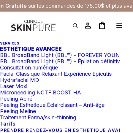
on Gratuite
sur les commandes de 175.00$ et plus avan
person
shopping_bag
SERVICES
ESTHÉTIQUE AVANCÉE
BBL BroadBand Light (BBL™) – FOREVER YOUNG
BBL BroadBand Light (BBL™) – Épilation définitive
Consultation numérique
Facial Classique Relaxant Expérience Epicutis
Hydrafacial MD
Laser Moxi
Microneedling NCTF BOOST HA
Peeling Acné
Peeling Esthétique Éclaircissant – Anti-âge
Peeling Meline
Traitement Forma/skin-thinning
Tarifs
PRENDRE RENDEZ-VOUS EN ESTHÉTIQUE AVANCÉ