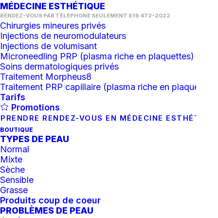
MÉDECINE ESTHÉTIQUE
RENDEZ-VOUS PAR TÉLÉPHONE SEULEMENT 819 472-2022
Chirurgies mineures privés
Injections de neuromodulateurs
Injections de volumisant
Microneedling PRP (plasma riche en plaquettes)
Soins dermatologiques privés
Traitement Morpheus8
Traitement PRP capillaire (plasma riche en plaquettes)
Tarifs
Crème hydratante au
Promotions
PRENDRE RENDEZ-VOUS EN MÉDECINE ESTHÉTIQU
collagène
BOUTIQUE
TYPES DE PEAU
100.06
$
Normal
Mixte
Sèche
quantité
Sensible
Grasse
de
Produits coup de coeur
Crème
AJOUTER AU PANIER
PROBLÈMES DE PEAU