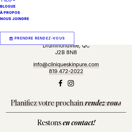
BLOGUE
À PROPOS
NOUS JOINDRE
Nous trouver
2125 Bd Lemire (Local 120),
PRENDRE RENDEZ-VOUS
Drummondville, QC
J2B 8N8
info@cliniqueskinpure.com
819 472-2022
Planifiez votre prochain
rendez-vous
Restons
en contact!